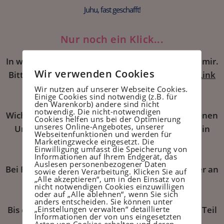
Juhu, fast geschafft!
Nur noch ein Klick...
In wenigen Minuten erhältst du eine E-Mail von mir.
Wir verwenden Cookies
Bitte
bestätige deine E-Mail
-
Adresse über den Link
in dieser E-Mail.
Wir nutzen auf unserer Webseite Cookies.
Einige Cookies sind notwendig (z.B. für
den Warenkorb) andere sind nicht
notwendig. Die nicht-notwendigen
Wichtig:
Erst danach kann ich dir die versprochenen
Cookies helfen uns bei der Optimierung
unseres Online-Angebotes, unserer
Unterlagen per Mail schicken. Bitte sieh auch in
Webseitenfunktionen und werden für
Marketingzwecke eingesetzt. Die
deinem Spamordner nach.
Einwilligung umfasst die Speicherung von
Informationen auf Ihrem Endgerät, das
Auslesen personenbezogener Daten
Bei Fragen und Problemen kannst du dich immer an
sowie deren Verarbeitung. Klicken Sie auf
„Alle akzeptieren“, um in den Einsatz von
info@mamatasty.de
wenden.
nicht notwendigen Cookies einzuwilligen
oder auf „Alle ablehnen“, wenn Sie sich
anders entscheiden. Sie können unter
„Einstellungen verwalten“ detaillierte
Bis dahin:
Klicke auf den Button
und werde ein Teil
Informationen der von uns eingesetzten
meiner Community
Arten von Cookies erhalten und deren