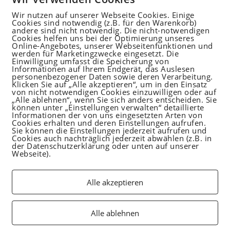
Wir nutzen auf unserer Webseite Cookies. Einige
Cookies sind notwendig (z.B. für den Warenkorb)
andere sind nicht notwendig. Die nicht-notwendigen
Cookies helfen uns bei der Optimierung unseres
Online-Angebotes, unserer Webseitenfunktionen und
werden für Marketingzwecke eingesetzt. Die
Bitte schaue in dein Postfach und bestätige
Einwilligung umfasst die Speicherung von
Adresse, um dein kostenloses PDF zu erhal
Informationen auf Ihrem Endgerät, das Auslesen
personenbezogener Daten sowie deren Verarbeitung.
Klicken Sie auf „Alle akzeptieren“, um in den Einsatz
von nicht notwendigen Cookies einzuwilligen oder auf
„Alle ablehnen“, wenn Sie sich anders entscheiden. Sie
können unter „Einstellungen verwalten“ detaillierte
Informationen der von uns eingesetzten Arten von
Cookies erhalten und deren Einstellungen aufrufen.
Sie können die Einstellungen jederzeit aufrufen und
Cookies auch nachträglich jederzeit abwählen (z.B. in
Deine E-Mail-Adresse wird ausschließlich da
der Datenschutzerklärung oder unten auf unserer
Webseite).
unseren Newsletter und Informationen über
www.mamatasty.de zu senden. Du kannst dic
den in jeder E-Mail enthaltenen Link abmel
Alle akzeptieren
Deine Daten werden gemäß unserer
Datens
Alle ablehnen
verarbeitet.