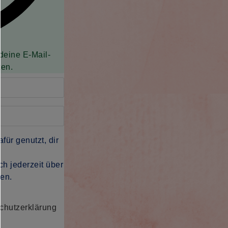
 deine E-Mail-
ten.
für genutzt, dir
h jederzeit über
den.
chutzerklärung