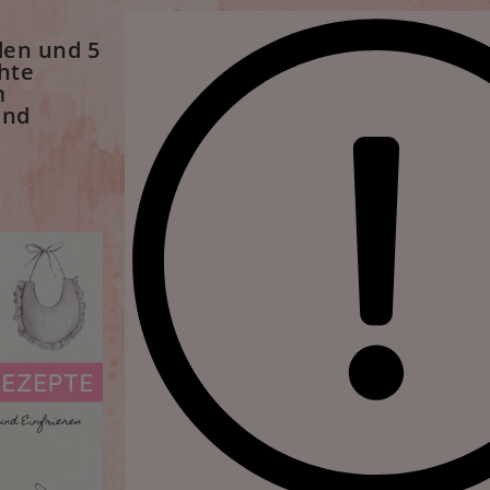
den und 5
hte
m
und