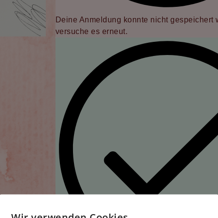
Deine Anmeldung konnte nicht gespeichert w
versuche es erneut.
Wir verwenden Cookies