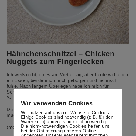
Hähnchenschnitzel – Chicken
Nuggets zum Fingerlecken
Ich weiß nicht, ob es am Wetter lag, aber heute wollte ich
ein Essen, bei dem ich mich geborgen und heimisch
fühle. Nach langem Überlegen habe ich mich für
Schnitzel entschieden, die ich in Ägypten in meine
Sammlung aufgenommen habe.
Wir verwenden Cookies
Du kannst statt Schnitzel auch Chicken Nuggets
Wir nutzen auf unserer Webseite Cookies.
machen.
Einige Cookies sind notwendig (z.B. für den
Warenkorb) andere sind nicht notwendig.
Die nicht-notwendigen Cookies helfen uns
(mehr …)
bei der Optimierung unseres Online-
Angebotes, unserer Webseitenfunktionen