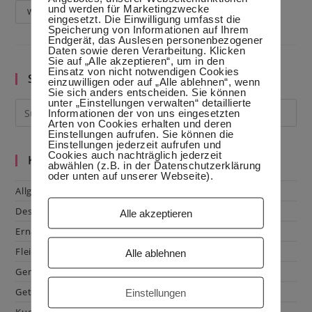
und werden für Marketingzwecke
Hähnchenschnitzel
Weiterlesen
eingesetzt. Die Einwilligung umfasst die
–
Speicherung von Informationen auf Ihrem
Chicken
Endgerät, das Auslesen personenbezogener
Nuggets
Daten sowie deren Verarbeitung. Klicken
Zum
Sie auf „Alle akzeptieren“, um in den
Fingerlecken
Einsatz von nicht notwendigen Cookies
Suche im Blog
einzuwilligen oder auf „Alle ablehnen“, wenn
Sie sich anders entscheiden. Sie können
unter „Einstellungen verwalten“ detaillierte
Informationen der von uns eingesetzten
Arten von Cookies erhalten und deren
Einstellungen aufrufen. Sie können die
Einstellungen jederzeit aufrufen und
Cookies auch nachträglich jederzeit
Kategorien
abwählen (z.B. in der Datenschutzerklärung
oder unten auf unserer Webseite).
Allgemein
Dessert
Alle akzeptieren
Ernährung
Fleisch & Geflügel
Alle ablehnen
Gemüse
Getränke
Einstellungen