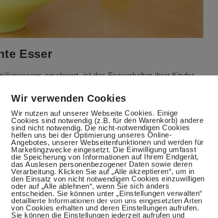
hte Esser
ilienessens erschwert, ist das Essverhalten ihrer Kinder.
hlechten" Essern werden. Tragen wir als Eltern vielleicht
e Babys das Essen von uns Eltern, deshalb bin ich geneigt
Wir verwenden Cookies
sehen. In den meisten Familien gibt es wohl Tischregeln, ob
Wir nutzen auf unserer Webseite Cookies. Einige
 "natürlich gewachsen". Manche Regeln können positive
Cookies sind notwendig (z.B. für den Warenkorb) andere
sind nicht notwendig. Die nicht-notwendigen Cookies
 "guten" Essern, die nicht nur Nudeln mit Ketchup essen.
helfen uns bei der Optimierung unseres Online-
n, die genau…
Angebotes, unserer Webseitenfunktionen und werden für
Marketingzwecke eingesetzt. Die Einwilligung umfasst
die Speicherung von Informationen auf Ihrem Endgerät,
das Auslesen personenbezogener Daten sowie deren
Verarbeitung. Klicken Sie auf „Alle akzeptieren“, um in
den Einsatz von nicht notwendigen Cookies einzuwilligen
oder auf „Alle ablehnen“, wenn Sie sich anders
entscheiden. Sie können unter „Einstellungen verwalten“
detaillierte Informationen der von uns eingesetzten Arten
von Cookies erhalten und deren Einstellungen aufrufen.
Sie können die Einstellungen jederzeit aufrufen und