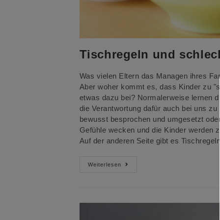
Tischregeln und schlec
Was vielen Eltern das Managen ihres Fam
Aber woher kommt es, dass Kinder zu "sc
etwas dazu bei? Normalerweise lernen di
die Verantwortung dafür auch bei uns zu 
bewusst besprochen und umgesetzt oder
Gefühle wecken und die Kinder werden zu
Auf der anderen Seite gibt es Tischregel
Tischregeln
Weiterlesen
Und
Schlechte
Esser