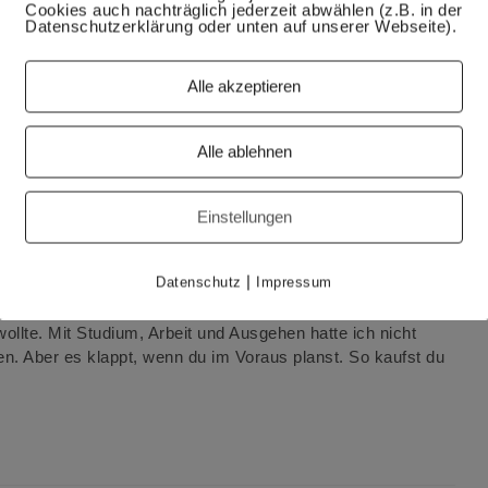
Cookies auch nachträglich jederzeit abwählen (z.B. in der
Datenschutzerklärung oder unten auf unserer Webseite).
Alle akzeptieren
Alle ablehnen
 Menüplanung lösen
Einstellungen
eistens gut. Aber wie wohl die meisten von uns, bin ich
im Laufe der Zeit kamen neue Herausforderungen in der
|
Datenschutz
Impressum
Küchenorganisation waren wohl die größten und ich konnte
ung lösen. Gesund kochen Die erste Herausforderung kam
ollte. Mit Studium, Arbeit und Ausgehen hatte ich nicht
. Aber es klappt, wenn du im Voraus planst. So kaufst du