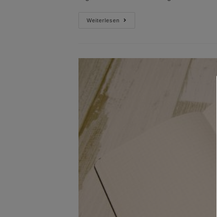
Fünf
Weiterlesen
Gründe
Für
Saisonale
Ernährung