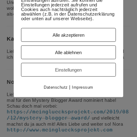
Und am Liebsten neue, interessante Gerichte, egal
Einstellungen jederzeit aufrufen und
woher, Hauptsache die Zutaten klingen gut. Ich werde
Cookies auch nachträglich jederzeit
abwählen (z.B. in der Datenschutzerklärung
also Deinen Blog des öfteren besuchen: LG Birgitt
oder unten auf unserer Webseite).
Alle akzeptieren
Katja
7. FEBRUAR 2019
ANTWORTEN
Liebe Birgitt, vielen Dank! Ihr seid hier willkommen und
Alle ablehnen
ich hoffe, es wird euch schmecken. Liebe Grüße, Katja
Einstellungen
Nora
12. AUGUST 2019
ANTWORTEN
|
Datenschutz
Impressum
Liebe Katja, du hast so tolle Inhalte, dass ich dich glatt
mal für den Mystery Blogger Award nominiert habe!
Schau doch mal vorbei:
https://meingluecksprojekt.com/2019/08
/12/mystery-blogger-award/
und vielleicht
machst du ja auch mit! Alles Liebe und weiter so! Nora
http://www.meingluecksprojekt.com