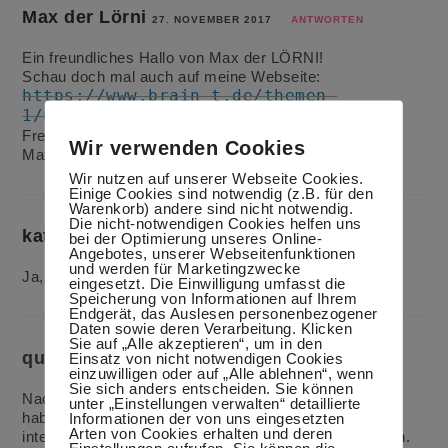
Max der Lörni
27. NOVEMBER 2017
ANTWORTEN
Ein freundliches Hallo von Max der LÖRNI!
Schau doch mal auch auf meine Webseite:
https://www.brain-t.de/themen-
1/umgang-mit-der-zeit/
Freundliche Grüße
Wir verwenden Cookies
Max der LÖRNI
Wir nutzen auf unserer Webseite Cookies.
Einige Cookies sind notwendig (z.B. für den
Warenkorb) andere sind nicht notwendig.
Die nicht-notwendigen Cookies helfen uns
katjetko
bei der Optimierung unseres Online-
28. NOVEMBER 2017
ANTWORTEN
Angebotes, unserer Webseitenfunktionen
und werden für Marketingzwecke
Ja, wirklich coole Übersichten!
eingesetzt. Die Einwilligung umfasst die
Speicherung von Informationen auf Ihrem
Endgerät, das Auslesen personenbezogener
Daten sowie deren Verarbeitung. Klicken
Sie auf „Alle akzeptieren“, um in den
quiltfru
Einsatz von nicht notwendigen Cookies
7. FEBRUAR 2019
ANTWORTEN
einzuwilligen oder auf „Alle ablehnen“, wenn
Sie sich anders entscheiden. Sie können
Nachdem ich mich etwas durch Deinen Blog gelesen
unter „Einstellungen verwalten“ detaillierte
habe, möchte ich Dir mitteilen, dass ich ihn sehr
Informationen der von uns eingesetzten
Arten von Cookies erhalten und deren
interessant finde. Mein Mann und ich kochen sehr gern.
Einstellungen aufrufen. Sie können die