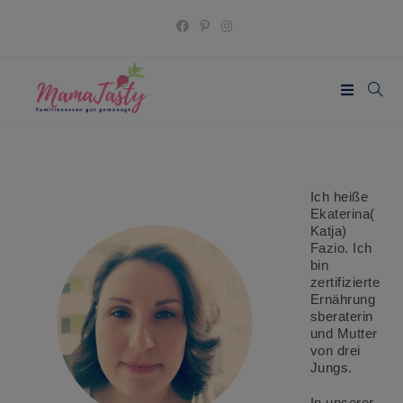
Zum
Inhalt
springen
Ich heiße
Ekaterina(
Katja)
Fazio. Ich
bin
zertifizierte
Ernährung
sberaterin
und Mutter
von drei
Jungs.
In unserer