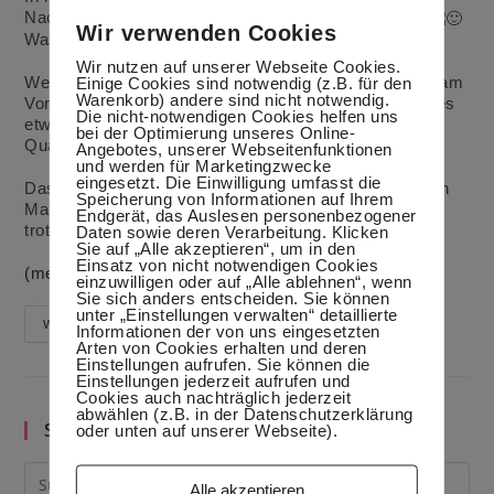
Nachtisch, der gut für die Linie und für die Zähne ist
Wir verwenden Cookies
Was will man mehr?
Wir nutzen auf unserer Webseite Cookies.
Wenn du Besuch erwartest, kannst du den Nachtisch am
Einige Cookies sind notwendig (z.B. für den
Warenkorb) andere sind nicht notwendig.
Vortag zubereiten und über Nacht ziehen lassen. Um es
Die nicht-notwendigen Cookies helfen uns
etwas „leichter“ zu machen, habe ich Schmand und
bei der Optimierung unseres Online-
Quark genommen.
Angebotes, unserer Webseitenfunktionen
und werden für Marketingzwecke
eingesetzt. Die Einwilligung umfasst die
Das Dessert ist so sättigend, dass wir vorher nur einen
Speicherung von Informationen auf Ihrem
Mango-Avocado-Feldsalat mit Garnelen hatten und
Endgerät, das Auslesen personenbezogener
trotzdem keiner hungrig blieb.
Daten sowie deren Verarbeitung. Klicken
Sie auf „Alle akzeptieren“, um in den
Einsatz von nicht notwendigen Cookies
(mehr …)
einzuwilligen oder auf „Alle ablehnen“, wenn
Sie sich anders entscheiden. Sie können
unter „Einstellungen verwalten“ detaillierte
Perfekter
Weiterlesen
Informationen der von uns eingesetzten
Kindernachtisch
Arten von Cookies erhalten und deren
Gefüllte
Einstellungen aufrufen. Sie können die
Backpflaumen
Einstellungen jederzeit aufrufen und
Mit
Cookies auch nachträglich jederzeit
Schmandcreme
abwählen (z.B. in der Datenschutzerklärung
Zu
Suche im Blog
oder unten auf unserer Webseite).
Silvester
Alle akzeptieren