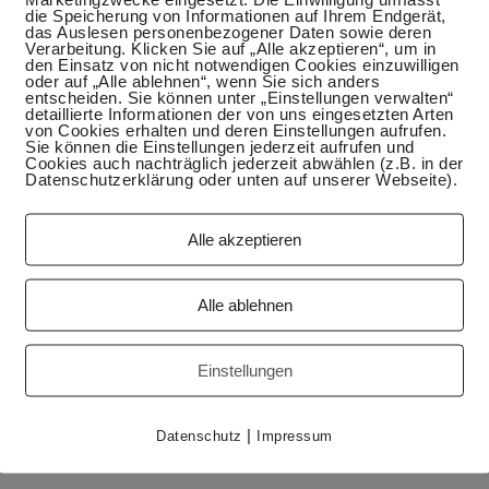
die Speicherung von Informationen auf Ihrem Endgerät,
das Auslesen personenbezogener Daten sowie deren
Verarbeitung. Klicken Sie auf „Alle akzeptieren“, um in
den Einsatz von nicht notwendigen Cookies einzuwilligen
oder auf „Alle ablehnen“, wenn Sie sich anders
entscheiden. Sie können unter „Einstellungen verwalten“
detaillierte Informationen der von uns eingesetzten Arten
von Cookies erhalten und deren Einstellungen aufrufen.
Sie können die Einstellungen jederzeit aufrufen und
Cookies auch nachträglich jederzeit abwählen (z.B. in der
Datenschutzerklärung oder unten auf unserer Webseite).
Alle akzeptieren
den. Was ist da besser als eine wärmende Suppe? Eine
en ich leider zu selten koche. In Deutschland nennt man
Alle ablehnen
ht zutreffend, weil die Rote Bete nur eine Zutat ist und die
nach Gemüse und Fleisch. Jede russische und ukrainische
 sehr viel experimentiert und mittlerweile ist es immer
Einstellungen
ir heute zeige. Es kommt aber auch darauf an, was an
|
Datenschutz
Impressum