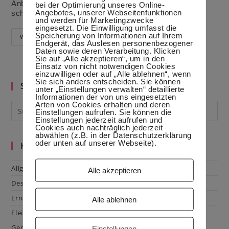
Anbraten Zubereitung: Eier reiben.Schnittlauch
bei der Optimierung unseres Online-
Angebotes, unserer Webseitenfunktionen
schneiden.Alle…
und werden für Marketingzwecke
eingesetzt. Die Einwilligung umfasst die
Speicherung von Informationen auf Ihrem
Eier-
Weiterlesen
Endgerät, das Auslesen personenbezogener
Küchlein
Daten sowie deren Verarbeitung. Klicken
Für
Sie auf „Alle akzeptieren“, um in den
Den
Osterbrunch
Einsatz von nicht notwendigen Cookies
einzuwilligen oder auf „Alle ablehnen“, wenn
Sie sich anders entscheiden. Sie können
Suche im Blog
unter „Einstellungen verwalten“ detaillierte
Informationen der von uns eingesetzten
Arten von Cookies erhalten und deren
Einstellungen aufrufen. Sie können die
Einstellungen jederzeit aufrufen und
Cookies auch nachträglich jederzeit
abwählen (z.B. in der Datenschutzerklärung
oder unten auf unserer Webseite).
Kategorien
Allgemein
Alle akzeptieren
Dessert
Ernährung
Alle ablehnen
Fleisch & Geflügel
Gemüse
Einstellungen