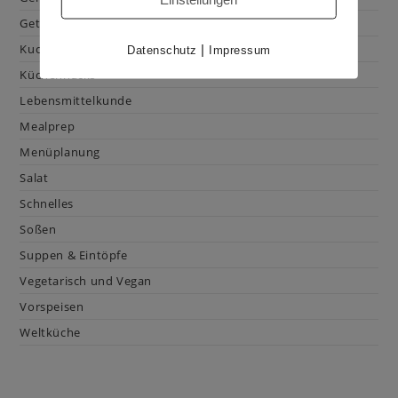
Getränke
Kuchen & Gebäck
|
Datenschutz
Impressum
Küchenhacks
Lebensmittelkunde
Mealprep
Menüplanung
Salat
Schnelles
Soßen
Suppen & Eintöpfe
Vegetarisch und Vegan
Vorspeisen
Weltküche