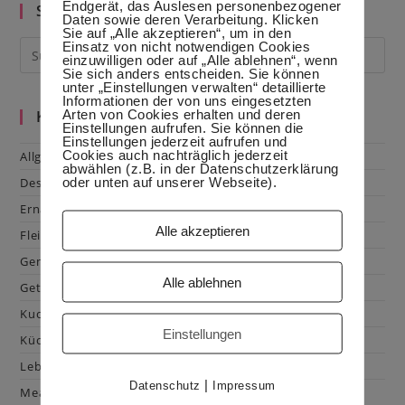
Klein
Endgerät, das Auslesen personenbezogener
Suche im Blog
Daten sowie deren Verarbeitung. Klicken
Sie auf „Alle akzeptieren“, um in den
Einsatz von nicht notwendigen Cookies
einzuwilligen oder auf „Alle ablehnen“, wenn
Sie sich anders entscheiden. Sie können
unter „Einstellungen verwalten“ detaillierte
Informationen der von uns eingesetzten
Arten von Cookies erhalten und deren
Kategorien
Einstellungen aufrufen. Sie können die
Einstellungen jederzeit aufrufen und
Cookies auch nachträglich jederzeit
Allgemein
abwählen (z.B. in der Datenschutzerklärung
oder unten auf unserer Webseite).
Dessert
Ernährung
Alle akzeptieren
Fleisch & Geflügel
Gemüse
Alle ablehnen
Getränke
Kuchen & Gebäck
Einstellungen
Küchenhacks
Lebensmittelkunde
|
Datenschutz
Impressum
Mealprep