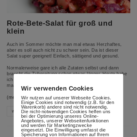
Rote-Bete-Salat für groß und
klein
Auch im Sommer möchte man mal etwas Herzhaftes,
aber es soll auch nicht zu schwer sein. Da ist dieser
Salat super geeignet! Einfach, sättigend und gesund.
Normalerweise gare ich alle Zutaten selbst und dann
braucht die Zubereitung schon etwas länger. Heute habe
ich nur die Kartoffeln gedämpft und den Kohl kurz
mariniert.
Wir verwenden Cookies
(mehr …)
Wir nutzen auf unserer Webseite Cookies.
Einige Cookies sind notwendig (z.B. für den
Warenkorb) andere sind nicht notwendig.
Die nicht-notwendigen Cookies helfen uns
Rote-
Weiterlesen
Bete-
bei der Optimierung unseres Online-
Salat
Angebotes, unserer Webseitenfunktionen
Für
und werden für Marketingzwecke
Groß
eingesetzt. Die Einwilligung umfasst die
Und
Speicherung von Informationen auf Ihrem