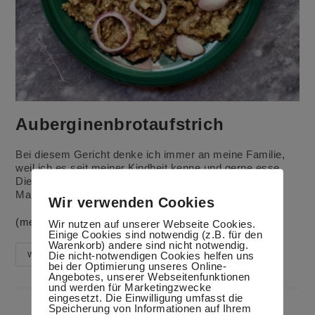
Auberginenbrotaufstrich
Bei diesem Gericht denke ich immer an meine Familie,
weil ich es seit meiner Kindheit kenne und gerne esse.
Die Zubereitung ist sehr einfach. Eine Freundin aus
Marseille sagte, sie haben dort ein ähnliches Gericht.
Wir verwenden Cookies
(mehr …)
Wir nutzen auf unserer Webseite Cookies.
Einige Cookies sind notwendig (z.B. für den
Warenkorb) andere sind nicht notwendig.
Auberginenbrotaufstrich
Die nicht-notwendigen Cookies helfen uns
Weiterlesen
bei der Optimierung unseres Online-
Angebotes, unserer Webseitenfunktionen
und werden für Marketingzwecke
eingesetzt. Die Einwilligung umfasst die
Speicherung von Informationen auf Ihrem