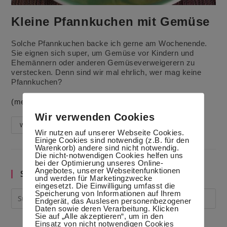
Kleine Pfannkuchen mit Gemüse
Solche Pfannkuchen backe ich gerne am Wochenende.
Sie eignen sich super, um Gemüse vor Kindern und
Ehemännern oder anderen Gemüseverweigerern zu
verstecken. Denn sind wir mal ehrlich, wer mag keine
Pfannkuchen?
(mehr …)
Wir verwenden Cookies
Kleine
Weiterlesen
Wir nutzen auf unserer Webseite Cookies.
Pfannkuchen
Mit
Einige Cookies sind notwendig (z.B. für den
Gemüse
Warenkorb) andere sind nicht notwendig.
Die nicht-notwendigen Cookies helfen uns
bei der Optimierung unseres Online-
Angebotes, unserer Webseitenfunktionen
Suche im Blog
und werden für Marketingzwecke
eingesetzt. Die Einwilligung umfasst die
Speicherung von Informationen auf Ihrem
Endgerät, das Auslesen personenbezogener
Daten sowie deren Verarbeitung. Klicken
Sie auf „Alle akzeptieren“, um in den
Einsatz von nicht notwendigen Cookies