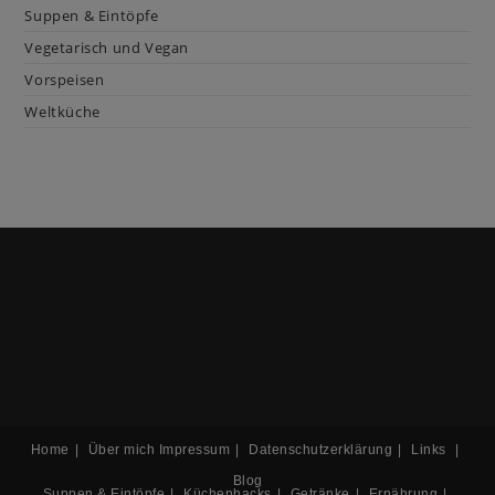
Suppen & Eintöpfe
Vegetarisch und Vegan
Vorspeisen
Weltküche
Home
Über mich
Impressum
Datenschutzerklärung
Links
Blog
Suppen & Eintöpfe
Küchenhacks
Getränke
Ernährung