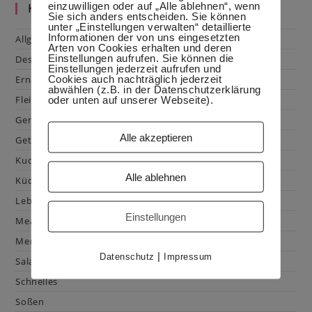
einzuwilligen oder auf „Alle ablehnen“, wenn
Kategorien
Sie sich anders entscheiden. Sie können
unter „Einstellungen verwalten“ detaillierte
Informationen der von uns eingesetzten
Allgemein
Arten von Cookies erhalten und deren
Einstellungen aufrufen. Sie können die
Dessert
Einstellungen jederzeit aufrufen und
Cookies auch nachträglich jederzeit
Ernährung
abwählen (z.B. in der Datenschutzerklärung
Fleisch & Geflügel
oder unten auf unserer Webseite).
Gemüse
Alle akzeptieren
Getränke
Kuchen & Gebäck
Alle ablehnen
Küchenhacks
Lebensmittelkunde
Einstellungen
Mealprep
Menüplanung
|
Datenschutz
Impressum
Salat
Schnelles
Soßen