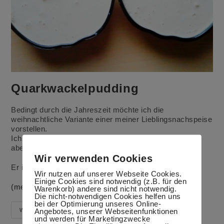
Quarkwackelpudding
Bedingt durch die Jahreszeit möchte ich die
weihnachtliche Variante einer meiner Lieblingsnachspeise
vorstellen.
Ich esse den Quarkwackelpudding eigentlich meistens
abends, wenn ich wieder verstärkt auf die Linie achte.
Wir verwenden Cookies
Er ist aber auch prima für Kinder geeignet.
Wir nutzen auf unserer Webseite Cookies.
Einige Cookies sind notwendig (z.B. für den
(mehr …)
Warenkorb) andere sind nicht notwendig.
Die nicht-notwendigen Cookies helfen uns
bei der Optimierung unseres Online-
Quarkwackelpudding
Angebotes, unserer Webseitenfunktionen
Weiterlesen
und werden für Marketingzwecke