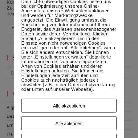
Die nicht-notwendigen Cookies helfen uns
Kurkuma Originalfüllung: Teigbrösel1 EL Kakao80g
bei der Optimierung unseres Online-
Zucker120g Schmand Alternative (etwas süßer):
Angebotes, unserer Webseitenfunktionen
Teigbrösel1…
und werden für Marketingzwecke
eingesetzt. Die Einwilligung umfasst die
Speicherung von Informationen auf Ihrem
Das
Endgerät, das Auslesen personenbezogener
Weiterlesen
Besondere
Daten sowie deren Verarbeitung. Klicken
Weihnachtsgebäck
Sie auf „Alle akzeptieren“, um in den
Einsatz von nicht notwendigen Cookies
einzuwilligen oder auf „Alle ablehnen“, wenn
Sie sich anders entscheiden. Sie können
unter „Einstellungen verwalten“ detaillierte
Suche im Blog
Informationen der von uns eingesetzten
Arten von Cookies erhalten und deren
Einstellungen aufrufen. Sie können die
Einstellungen jederzeit aufrufen und
Cookies auch nachträglich jederzeit
abwählen (z.B. in der Datenschutzerklärung
oder unten auf unserer Webseite).
Kategorien
Alle akzeptieren
Allgemein
Dessert
Alle ablehnen
Ernährung
Fleisch & Geflügel