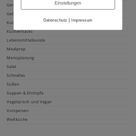
Einstellungen
Gemüse
Getränke
|
Datenschutz
Impressum
Kuchen & Gebäck
Küchenhacks
Lebensmittelkunde
Mealprep
Menüplanung
Salat
Schnelles
Soßen
Suppen & Eintöpfe
Vegetarisch und Vegan
Vorspeisen
Weltküche