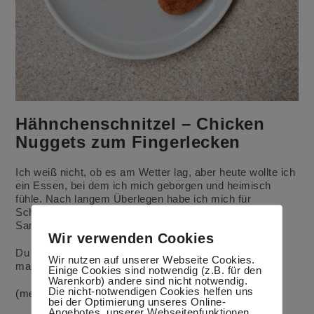
Hähnchenschnitzel – Chicken
Nuggets zum Fingerlecken
Ich weiß nicht, ob es am Wetter lag, aber heute wollte ich
ein Essen, bei dem ich mich geborgen und heimisch
fühle. Nach langem Überlegen habe ich mich für
Schnitzel entschieden, die ich in Ägypten in meine
Sammlung aufgenommen habe.
Wir verwenden Cookies
Du kannst statt Schnitzel auch Chicken Nuggets
Wir nutzen auf unserer Webseite Cookies.
machen.
Einige Cookies sind notwendig (z.B. für den
Warenkorb) andere sind nicht notwendig.
Die nicht-notwendigen Cookies helfen uns
(mehr …)
bei der Optimierung unseres Online-
Angebotes, unserer Webseitenfunktionen