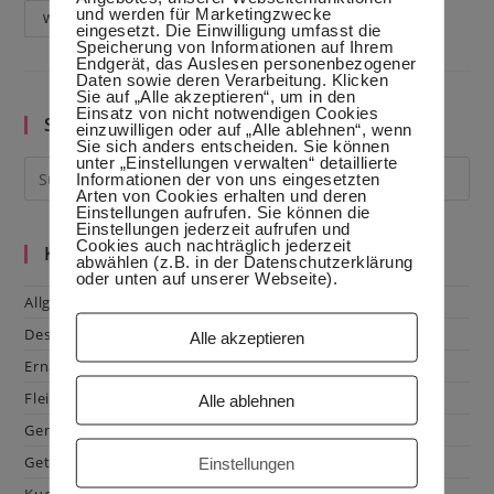
und werden für Marketingzwecke
Hähnchenschnitzel
Weiterlesen
eingesetzt. Die Einwilligung umfasst die
–
Speicherung von Informationen auf Ihrem
Chicken
Endgerät, das Auslesen personenbezogener
Nuggets
Daten sowie deren Verarbeitung. Klicken
Zum
Sie auf „Alle akzeptieren“, um in den
Fingerlecken
Einsatz von nicht notwendigen Cookies
Suche im Blog
einzuwilligen oder auf „Alle ablehnen“, wenn
Sie sich anders entscheiden. Sie können
unter „Einstellungen verwalten“ detaillierte
Informationen der von uns eingesetzten
Arten von Cookies erhalten und deren
Einstellungen aufrufen. Sie können die
Einstellungen jederzeit aufrufen und
Cookies auch nachträglich jederzeit
Kategorien
abwählen (z.B. in der Datenschutzerklärung
oder unten auf unserer Webseite).
Allgemein
Dessert
Alle akzeptieren
Ernährung
Fleisch & Geflügel
Alle ablehnen
Gemüse
Getränke
Einstellungen