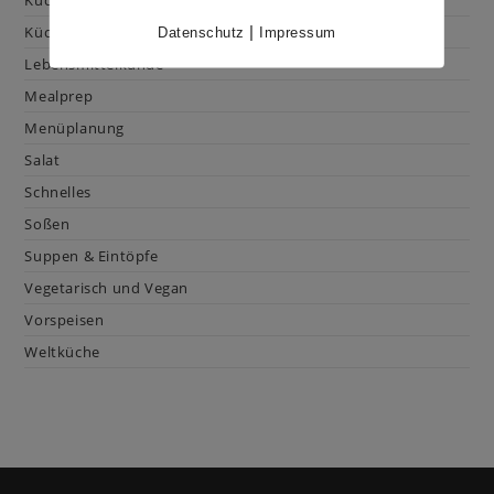
Kuchen & Gebäck
|
Küchenhacks
Datenschutz
Impressum
Lebensmittelkunde
Mealprep
Menüplanung
Salat
Schnelles
Soßen
Suppen & Eintöpfe
Vegetarisch und Vegan
Vorspeisen
Weltküche