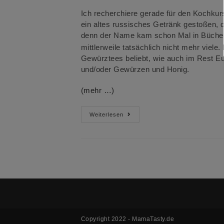
Ich recherchiere gerade für den Kochku
ein altes russisches Getränk gestoßen, d
denn der Name kam schon Mal in Bücher
mittlerweile tatsächlich nicht mehr viele
Gewürztees beliebt, wie auch im Rest Eu
und/oder Gewürzen und Honig.
(mehr …)
Suchst
Weiterlesen
Du
Noch
Ein
Heißgetränk
Für
Den
Winter?
Copyright 2022 - MamaTasty.de