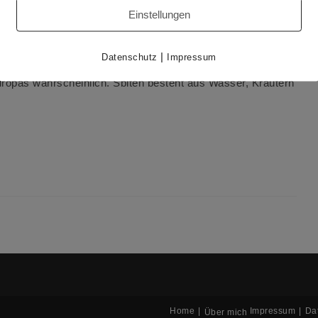
Einstellungen
rs „Russische
Masleniza
und Fastenzeit“ und bin dabei auf
as ich noch nicht kannte. Besser gesagt, nie beachtet,
n oder filmen vor
Anscheinend kennen es aber
|
Datenschutz
Impressum
. Bevor es in Russland Tee gab, waren Kräuter- und
ropas wahrscheinlich. Sbiten besteht aus Wasser, Kräutern
Home
Impressum
Da
Über mich