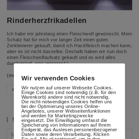
Rinderherzfrikadellen
Ich habe mir jahrelang einen Fleischwolf gewünscht. Mein
Schatz hat für mich vor langer Zeit einen guten
Zerkleinerer gekauft, damit ich Hackfleisch machen kann,
aber es ist nicht dasselbe. Deshalb haben wir nun doch
einen Fleischwolfaufsatz gekauft und es wird alles
durchgejagt, was reinpasst:)
(mehr …)
Wir verwenden Cookies
Wir nutzen auf unserer Webseite Cookies.
Rinderherzfrikadellen
Weiterlesen
Einige Cookies sind notwendig (z.B. für den
Warenkorb) andere sind nicht notwendig.
Die nicht-notwendigen Cookies helfen uns
bei der Optimierung unseres Online-
Angebotes, unserer Webseitenfunktionen
und werden für Marketingzwecke
Suche im Blog
eingesetzt. Die Einwilligung umfasst die
Speicherung von Informationen auf Ihrem
Endgerät, das Auslesen personenbezogener
Daten sowie deren Verarbeitung. Klicken
Sie auf „Alle akzeptieren“, um in den