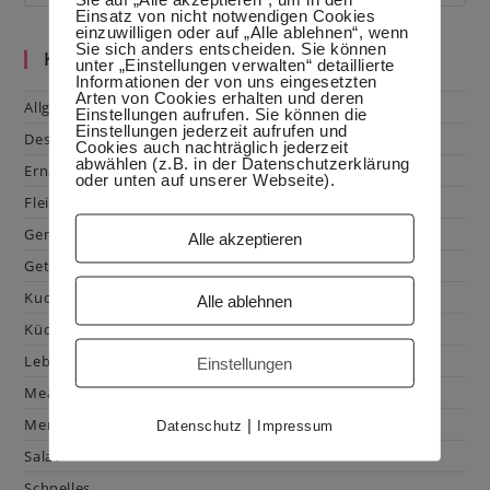
Einsatz von nicht notwendigen Cookies
einzuwilligen oder auf „Alle ablehnen“, wenn
Sie sich anders entscheiden. Sie können
Kategorien
unter „Einstellungen verwalten“ detaillierte
Informationen der von uns eingesetzten
Arten von Cookies erhalten und deren
Allgemein
Einstellungen aufrufen. Sie können die
Einstellungen jederzeit aufrufen und
Dessert
Cookies auch nachträglich jederzeit
abwählen (z.B. in der Datenschutzerklärung
Ernährung
oder unten auf unserer Webseite).
Fleisch & Geflügel
Gemüse
Alle akzeptieren
Getränke
Kuchen & Gebäck
Alle ablehnen
Küchenhacks
Lebensmittelkunde
Einstellungen
Mealprep
Menüplanung
|
Datenschutz
Impressum
Salat
Schnelles