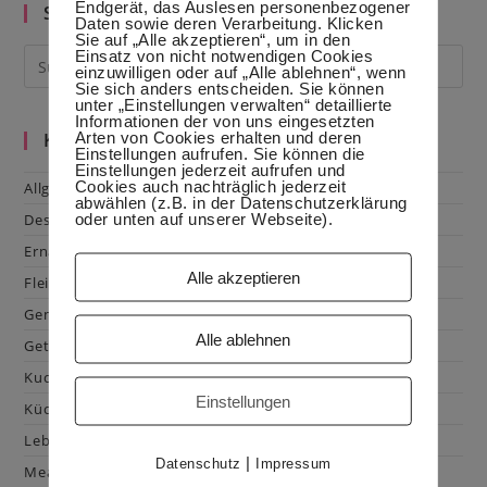
Klein
Endgerät, das Auslesen personenbezogener
Suche im Blog
Daten sowie deren Verarbeitung. Klicken
Sie auf „Alle akzeptieren“, um in den
Einsatz von nicht notwendigen Cookies
einzuwilligen oder auf „Alle ablehnen“, wenn
Sie sich anders entscheiden. Sie können
unter „Einstellungen verwalten“ detaillierte
Informationen der von uns eingesetzten
Arten von Cookies erhalten und deren
Kategorien
Einstellungen aufrufen. Sie können die
Einstellungen jederzeit aufrufen und
Cookies auch nachträglich jederzeit
Allgemein
abwählen (z.B. in der Datenschutzerklärung
oder unten auf unserer Webseite).
Dessert
Ernährung
Alle akzeptieren
Fleisch & Geflügel
Gemüse
Alle ablehnen
Getränke
Kuchen & Gebäck
Einstellungen
Küchenhacks
Lebensmittelkunde
|
Datenschutz
Impressum
Mealprep