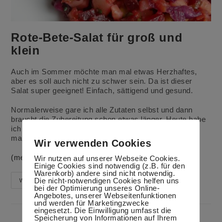
Rote-Bete-Salat für groß und
klein
Auch im Sommer möchte man mal etwas Herzhaftes,
aber es soll auch nicht zu schwer sein. Da ist dieser
Salat super geeignet! Einfach, sättigend und gesund.
Normalerweise gare ich alle Zutaten selbst und dann
braucht die Zubereitung schon etwas länger. Heute habe
ich nur die Kartoffeln gedämpft und den Kohl kurz
mariniert.
Wir verwenden Cookies
(mehr …)
Wir nutzen auf unserer Webseite Cookies.
Einige Cookies sind notwendig (z.B. für den
Warenkorb) andere sind nicht notwendig.
Die nicht-notwendigen Cookies helfen uns
Rote-
Weiterlesen
Bete-
bei der Optimierung unseres Online-
Salat
Angebotes, unserer Webseitenfunktionen
Für
und werden für Marketingzwecke
Groß
eingesetzt. Die Einwilligung umfasst die
Und
Speicherung von Informationen auf Ihrem