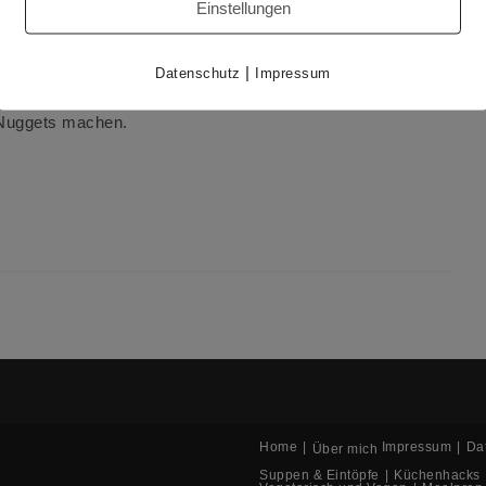
Einstellungen
r heute wollte ich ein Essen, bei dem ich mich geborgen und
be ich mich für Schnitzel entschieden, die ich in Ägypten
|
Datenschutz
Impressum
 Nuggets machen.
Home
Impressum
Da
Über mich
Suppen & Eintöpfe
Küchenhacks