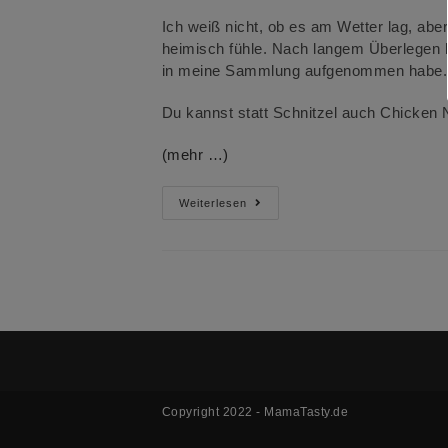
Ich weiß nicht, ob es am Wetter lag, abe
heimisch fühle. Nach langem Überlegen ha
in meine Sammlung aufgenommen habe.
Du kannst statt Schnitzel auch Chicken
(mehr …)
Hähnchenschnitzel
Weiterlesen
–
Chicken
Nuggets
Zum
Fingerlecken
Copyright 2022 - MamaTasty.de