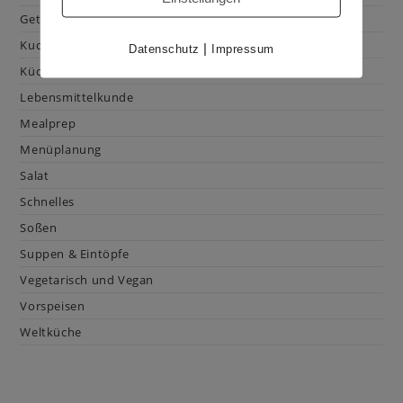
Getränke
Kuchen & Gebäck
|
Datenschutz
Impressum
Küchenhacks
Lebensmittelkunde
Mealprep
Menüplanung
Salat
Schnelles
Soßen
Suppen & Eintöpfe
Vegetarisch und Vegan
Vorspeisen
Weltküche