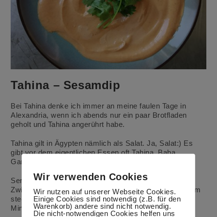
Tahina – Sesamdip
Bei Tahina denke ich immer an meine faulen Tage in
Alexandria, wenn ich abends nur ein paar Brotfladen
geholt und Tahina angerührt habe.
Tahina gilt in Ägypten nämlich als Salat. Ja, Salat:) Es
gibt vor dem eigentlichen Essen oft Tahina, Baba
Ganoush, gemischten Salat usw.
Wir verwenden Cookies
Serviere zum Dip Gemüsesticks. So wird es eine tolle
Zwischenmahlzeit für die ganze Familie. Denn in Sesam
Wir nutzen auf unserer Webseite Cookies.
Einige Cookies sind notwendig (z.B. für den
stecken gute ungesättigte Fettsäuren, Vitamine und
Warenkorb) andere sind nicht notwendig.
Mineralien.
Die nicht-notwendigen Cookies helfen uns