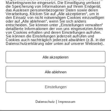
Marketingzwecke eingesetzt. Die Einwilligung umfasst
die Speicherung von Informationen auf Ihrem Endgerät,
das Auslesen personenbezogener Daten sowie deren
Verarbeitung. Klicken Sie auf „Alle akzeptieren“, um in
den Einsatz von nicht notwendigen Cookies einzuwilligen
oder auf „Alle ablehnen“, wenn Sie sich anders
entscheiden. Sie können unter „Einstellungen verwalten“
detaillierte Informationen der von uns eingesetzten Arten
von Cookies erhalten und deren Einstellungen aufrufen.
Sie können die Einstellungen jederzeit aufrufen und
Cookies auch nachträglich jederzeit abwählen (z.B. in der
Datenschutzerklärung oder unten auf unserer Webseite).
Alle akzeptieren
n deinem Vorratsschrank Es gibt tatsächlich Menschen, die
es nicht. Ich liebe Hülsenfrüchte. Sie gehören zu den
h zu den beliebtesten. Es gibt so viele verschiedene
Alle ablehnen
insen, Kidneybohnen, Limabohnen, weiße Bohnen,
hnen, Kichererbsen, Erbsen, Mungobohnen, Ackerbohnen
ur wegen ihrer Inhaltsstoffe sondern auch kulinarisch sehr
Einstellungen
 Suppen, Aufstriche, Salate, Eintöpfe, Füllungen für Kuchen
fläufe zaubern. Mit verschiedenen…
|
Datenschutz
Impressum