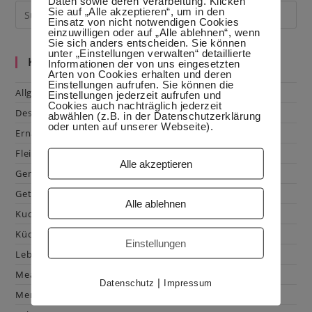
Daten sowie deren Verarbeitung. Klicken
Sie auf „Alle akzeptieren“, um in den
Einsatz von nicht notwendigen Cookies
einzuwilligen oder auf „Alle ablehnen“, wenn
Sie sich anders entscheiden. Sie können
unter „Einstellungen verwalten“ detaillierte
Kategorien
Informationen der von uns eingesetzten
Arten von Cookies erhalten und deren
Einstellungen aufrufen. Sie können die
Allgemein
Einstellungen jederzeit aufrufen und
Cookies auch nachträglich jederzeit
Dessert
abwählen (z.B. in der Datenschutzerklärung
oder unten auf unserer Webseite).
Ernährung
Fleisch & Geflügel
Alle akzeptieren
Gemüse
Getränke
Alle ablehnen
Kuchen & Gebäck
Küchenhacks
Einstellungen
Lebensmittelkunde
Mealprep
|
Datenschutz
Impressum
Menüplanung