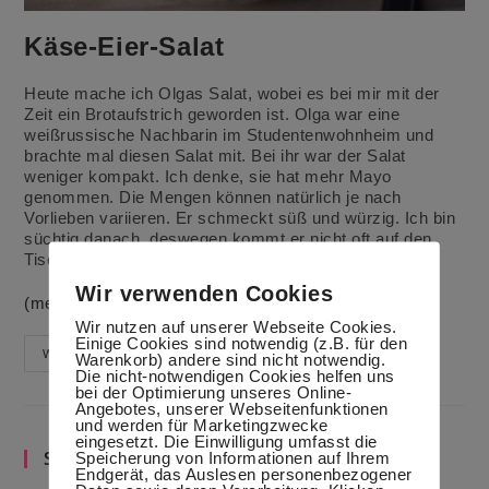
Käse-Eier-Salat
Heute mache ich Olgas Salat, wobei es bei mir mit der
Zeit ein Brotaufstrich geworden ist. Olga war eine
weißrussische Nachbarin im Studentenwohnheim und
brachte mal diesen Salat mit. Bei ihr war der Salat
weniger kompakt. Ich denke, sie hat mehr Mayo
genommen. Die Mengen können natürlich je nach
Vorlieben variieren. Er schmeckt süß und würzig. Ich bin
süchtig danach, deswegen kommt er nicht oft auf den
Tisch
Wir verwenden Cookies
(mehr …)
Wir nutzen auf unserer Webseite Cookies.
Einige Cookies sind notwendig (z.B. für den
Käse-
Weiterlesen
Warenkorb) andere sind nicht notwendig.
Eier-
Die nicht-notwendigen Cookies helfen uns
Salat
bei der Optimierung unseres Online-
Angebotes, unserer Webseitenfunktionen
und werden für Marketingzwecke
eingesetzt. Die Einwilligung umfasst die
Suche im Blog
Speicherung von Informationen auf Ihrem
Endgerät, das Auslesen personenbezogener