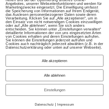
Angebotes, unserer Webseitenfunktionen und werden für
Marketingzwecke eingesetzt. Die Einwilligung umfasst
die Speicherung von Informationen auf Ihrem Endgerät,
das Auslesen personenbezogener Daten sowie deren
Verarbeitung. Klicken Sie auf „Alle akzeptieren“, um in
den Einsatz von nicht notwendigen Cookies einzuwilligen
oder auf „Alle ablehnen“, wenn Sie sich anders
entscheiden. Sie können unter „Einstellungen verwalten“
detaillierte Informationen der von uns eingesetzten Arten
von Cookies erhalten und deren Einstellungen aufrufen.
Sie können die Einstellungen jederzeit aufrufen und
Cookies auch nachträglich jederzeit abwählen (z.B. in der
Datenschutzerklärung oder unten auf unserer Webseite).
Alle akzeptieren
ür einen Urlaub in Polen entschieden. Posen war eines der
Alle ablehnen
es Anbieters und unsere Diskussion verlief ungefär so „Wer
viele andere Ziele uns genau angesehen haben: „Warum
n zweites Mal in Polen und ich bin wieder überzeugt
Einstellungen
iel Geschichte, Spaß und vor allem leckeres Essen. Sogar
eistens haben wir polnisch gegessen, aber einmal auch
|
Datenschutz
Impressum
ch.
(mehr …)