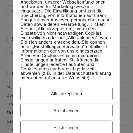
Angebotes, unserer Webseitenfunktionen
und werden für Marketingzwecke
eingesetzt. Die Einwilligung umfasst die
Masleniza
Weiterlesen
–
Speicherung von Informationen auf Ihrem
Butterwoche
Endgerät, das Auslesen personenbezogener
–
Daten sowie deren Verarbeitung. Klicken
Karneval
Sie auf „Alle akzeptieren“, um in den
Auf
Einsatz von nicht notwendigen Cookies
Russisch
einzuwilligen oder auf „Alle ablehnen“, wenn
Suche im Blog
Sie sich anders entscheiden. Sie können
unter „Einstellungen verwalten“ detaillierte
Informationen der von uns eingesetzten
Arten von Cookies erhalten und deren
Einstellungen aufrufen. Sie können die
Einstellungen jederzeit aufrufen und
Cookies auch nachträglich jederzeit
abwählen (z.B. in der Datenschutzerklärung
Kategorien
oder unten auf unserer Webseite).
Allgemein
Alle akzeptieren
Dessert
Ernährung
Alle ablehnen
Fleisch & Geflügel
Gemüse
Einstellungen
Getränke