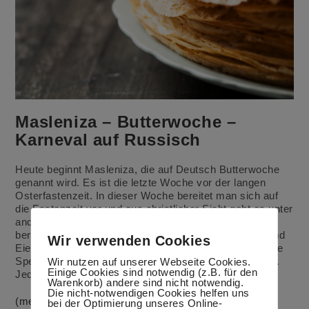
Masleniza – Butterwoche –
Karneval auf Russisch
Heute beginnt Masleniza, die auf Deutsch Butterwoche
genannt wird. Es ist die letzte Woche vor der langen
Osterfastenzeit. In dieser Woche bereitet man sich auf
die Fastenzeit vor und aus christlicher Sicht geht es unter
anderem um Versöhnung. Fleisch ist in der Woche
bereits verboten, aber man darf noch Milchprodukte und
Wir verwenden Cookies
Eier essen. Während dieser Woche war es üblich runde
Wir nutzen auf unserer Webseite Cookies.
Speisen zuzubereiten und sehr wichtig sind dabei Blini.
Einige Cookies sind notwendig (z.B. für den
Jeder Tag der Woche war verplant.
Warenkorb) andere sind nicht notwendig.
Die nicht-notwendigen Cookies helfen uns
(mehr …)
bei der Optimierung unseres Online-