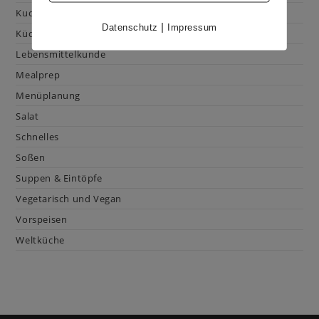
Kuchen & Gebäck
|
Datenschutz
Impressum
Küchenhacks
Lebensmittelkunde
Mealprep
Menüplanung
Salat
Schnelles
Soßen
Suppen & Eintöpfe
Vegetarisch und Vegan
Vorspeisen
Weltküche