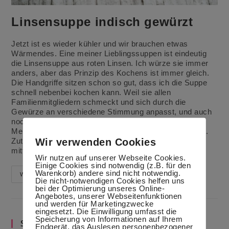
Linsensuppe indisch gewürzt
Jetzt ist es wieder kühler und wir brauchen etwas
Wärmendes. Eine meiner Lieblingssuppen ist eindeutig
die Linsensuppe aus roten Linsen. Ich würze sie immer
anders, aber das Prinzip des Kochens ist immer gleich.
Die Handgriffe sitzen schon so gut, dass ich die Suppe
schnell nebenbei kochen kann. Weil sie allen
Familienmitgliedern schmeckt und sich durch die
Gewürze an verschiedene Stimmung anpasst, und auch
noch gut einfrieren lässt, steht sie oft in meinem
Menüplan als frisch gekocht oder als Mealprep aus TK.
Wir verwenden Cookies
Zutaten: 3 mittlere Möhren 1 -2 Knoblauchzehen 2
mittlere Zwiebeln 500 g rote Linsen 1,5 l…
Wir nutzen auf unserer Webseite Cookies.
Einige Cookies sind notwendig (z.B. für den
Warenkorb) andere sind nicht notwendig.
Linsensuppe
Weiterlesen
Die nicht-notwendigen Cookies helfen uns
Indisch
bei der Optimierung unseres Online-
Gewürzt
Angebotes, unserer Webseitenfunktionen
und werden für Marketingzwecke
eingesetzt. Die Einwilligung umfasst die
Speicherung von Informationen auf Ihrem
Suche im Blog
Endgerät, das Auslesen personenbezogener