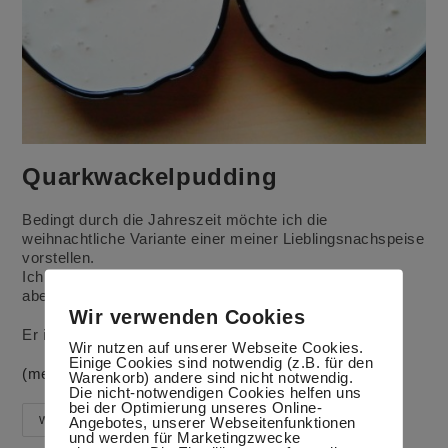
Quarkwackelpudding
Bedingt durch die Jahreszeit möchte ich die
weihnachtliche Variante einer meiner Lieblingsnachspeise
vorstellen.
Ich esse den Quarkwackelpudding eigentlich meistens
abends, wenn ich wieder verstärkt auf die Linie achte.
Wir verwenden Cookies
Er ist aber auch prima für Kinder geeignet.
Wir nutzen auf unserer Webseite Cookies.
Einige Cookies sind notwendig (z.B. für den
(mehr …)
Warenkorb) andere sind nicht notwendig.
Die nicht-notwendigen Cookies helfen uns
bei der Optimierung unseres Online-
Quarkwackelpudding
Angebotes, unserer Webseitenfunktionen
Weiterlesen
und werden für Marketingzwecke