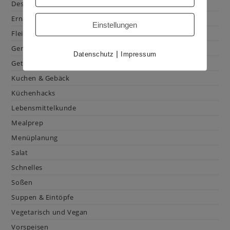
Dessert
Ernährung
Einstellungen
Fleisch & Geflügel
Gemüse
|
Datenschutz
Impressum
Getränke
Kuchen & Gebäck
Küchenhacks
Lebensmittelkunde
Mealprep
Menüplanung
Salat
Schnelles
Soßen
Suppen & Eintöpfe
Vegetarisch und Vegan
Vorspeisen