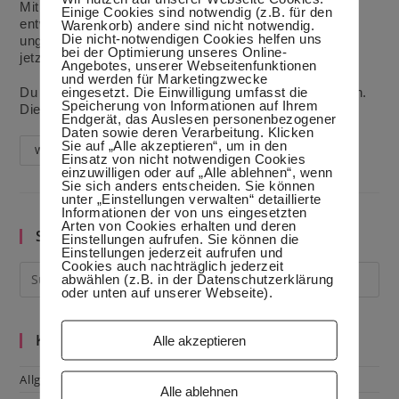
Mit der Zeit habe ich auch meine Lieblingsversion
Einige Cookies sind notwendig (z.B. für den
entwickelt. Die Kombi klingt wahrscheinlich
Warenkorb) andere sind nicht notwendig.
Die nicht-notwendigen Cookies helfen uns
ungewöhnlich, aber der frische Geschmack konnte bis
bei der Optimierung unseres Online-
jetzt unterschiedliche Gaumen überzeugen..
Angebotes, unserer Webseitenfunktionen
und werden für Marketingzwecke
eingesetzt. Die Einwilligung umfasst die
Du kannst die Anteile auch je nach Vorlieben verändern.
Speicherung von Informationen auf Ihrem
Die Menge reicht für 3-4 Portionen.
(mehr …)
Endgerät, das Auslesen personenbezogener
Daten sowie deren Verarbeitung. Klicken
Sie auf „Alle akzeptieren“, um in den
Kalte
Weiterlesen
Einsatz von nicht notwendigen Cookies
Sommersuppe
einzuwilligen oder auf „Alle ablehnen“, wenn
Mit
Sie sich anders entscheiden. Sie können
Buttermilch
unter „Einstellungen verwalten“ detaillierte
Informationen der von uns eingesetzten
Arten von Cookies erhalten und deren
Suche im Blog
Einstellungen aufrufen. Sie können die
Einstellungen jederzeit aufrufen und
Cookies auch nachträglich jederzeit
abwählen (z.B. in der Datenschutzerklärung
oder unten auf unserer Webseite).
Kategorien
Alle akzeptieren
Allgemein
Alle ablehnen