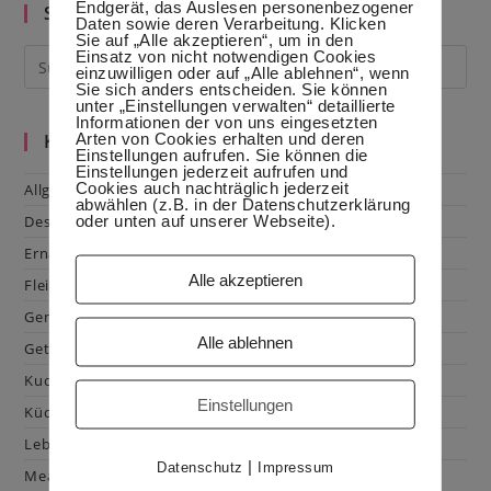
Klein
Endgerät, das Auslesen personenbezogener
Suche im Blog
Daten sowie deren Verarbeitung. Klicken
Sie auf „Alle akzeptieren“, um in den
Einsatz von nicht notwendigen Cookies
einzuwilligen oder auf „Alle ablehnen“, wenn
Sie sich anders entscheiden. Sie können
unter „Einstellungen verwalten“ detaillierte
Informationen der von uns eingesetzten
Arten von Cookies erhalten und deren
Kategorien
Einstellungen aufrufen. Sie können die
Einstellungen jederzeit aufrufen und
Cookies auch nachträglich jederzeit
Allgemein
abwählen (z.B. in der Datenschutzerklärung
oder unten auf unserer Webseite).
Dessert
Ernährung
Alle akzeptieren
Fleisch & Geflügel
Gemüse
Alle ablehnen
Getränke
Kuchen & Gebäck
Einstellungen
Küchenhacks
Lebensmittelkunde
|
Datenschutz
Impressum
Mealprep