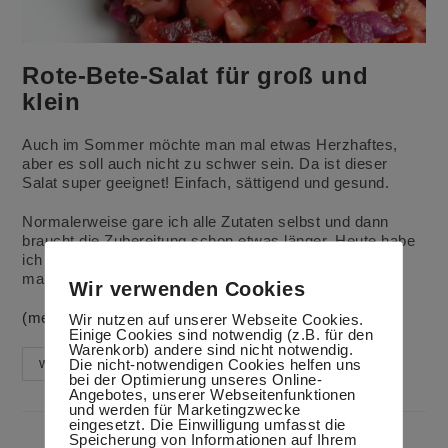
Rote-Bete-Salat für groß und
klein
Auch im Sommer möchte man mal etwas Herzhaftes,
aber es soll auch nicht zu schwer sein. Da ist dieser
Salat super geeignet! Einfach, sättigend und gesund.
Normalerweise gare ich alle Zutaten selbst und dann
braucht die Zubereitung schon etwas länger. Heute habe
ich nur die Kartoffeln gedämpft und den Kohl kurz
mariniert.
Wir verwenden Cookies
(mehr …)
Wir nutzen auf unserer Webseite Cookies.
Einige Cookies sind notwendig (z.B. für den
Warenkorb) andere sind nicht notwendig.
Die nicht-notwendigen Cookies helfen uns
Rote-
Weiterlesen
Bete-
bei der Optimierung unseres Online-
Salat
Angebotes, unserer Webseitenfunktionen
Für
und werden für Marketingzwecke
Groß
eingesetzt. Die Einwilligung umfasst die
Und
Speicherung von Informationen auf Ihrem