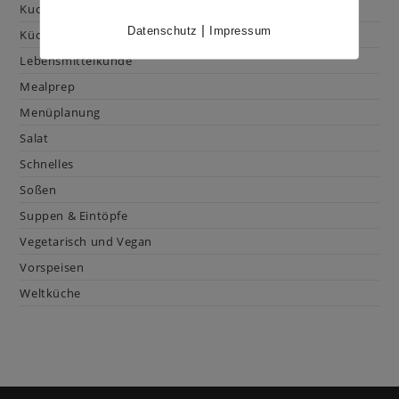
Kuchen & Gebäck
|
Datenschutz
Impressum
Küchenhacks
Lebensmittelkunde
Mealprep
Menüplanung
Salat
Schnelles
Soßen
Suppen & Eintöpfe
Vegetarisch und Vegan
Vorspeisen
Weltküche