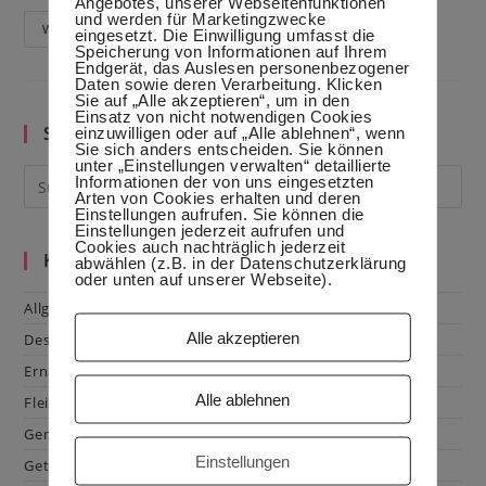
Angebotes, unserer Webseitenfunktionen
und werden für Marketingzwecke
Ein
Weiterlesen
eingesetzt. Die Einwilligung umfasst die
Teig
Speicherung von Informationen auf Ihrem
–
Endgerät, das Auslesen personenbezogener
Vier
Daten sowie deren Verarbeitung. Klicken
Kekse
Sie auf „Alle akzeptieren“, um in den
Einsatz von nicht notwendigen Cookies
Suche im Blog
einzuwilligen oder auf „Alle ablehnen“, wenn
Sie sich anders entscheiden. Sie können
unter „Einstellungen verwalten“ detaillierte
Informationen der von uns eingesetzten
Arten von Cookies erhalten und deren
Einstellungen aufrufen. Sie können die
Einstellungen jederzeit aufrufen und
Cookies auch nachträglich jederzeit
Kategorien
abwählen (z.B. in der Datenschutzerklärung
oder unten auf unserer Webseite).
Allgemein
Alle akzeptieren
Dessert
Ernährung
Alle ablehnen
Fleisch & Geflügel
Gemüse
Einstellungen
Getränke