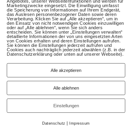
Angebotes, unserer Webseitenfunktionen und werden für
Marketingzwecke eingesetzt. Die Einwilligung umfasst
die Speicherung von Informationen auf Ihrem Endgerät,
das Auslesen personenbezogener Daten sowie deren
Verarbeitung. Klicken Sie auf „Alle akzeptieren“, um in
den Einsatz von nicht notwendigen Cookies einzuwilligen
oder auf „Alle ablehnen“, wenn Sie sich anders
entscheiden. Sie können unter „Einstellungen verwalten“
detaillierte Informationen der von uns eingesetzten Arten
von Cookies erhalten und deren Einstellungen aufrufen.
Sie können die Einstellungen jederzeit aufrufen und
Cookies auch nachträglich jederzeit abwählen (z.B. in der
Datenschutzerklärung oder unten auf unserer Webseite).
Alle akzeptieren
-Erdbeersalat
Alle ablehnen
an kann die Grillsaison fortsetzen. Ich wäre nie auf die
 kombinieren. Diesen Salat hat mal eine kolumbianische
sst super zu Steaks, so komisch es auch klingt. Mag dein
Einstellungen
f diese Weise auf den Geschmack zu bringen
|
Datenschutz
Impressum