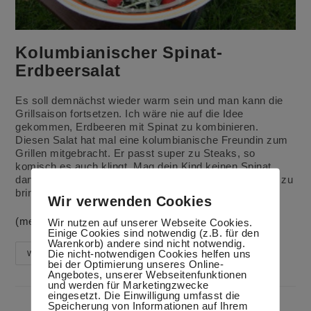
Kolumbianischer Spinat-
Erdbeersalat
Es soll demnächst wieder warm sein und man kann die
Grillsaison fortsetzen. Ich wäre nie auf die Idee
gekommen, Erdbeeren mit Spinat zu kombinieren.
Diesen Salat hat mal eine kolumbianische Freundin zum
Grillen mitgebracht. Er passt super zu Steaks, so
komisch es auch klingt. Mag dein Kind keinen Spinat,
dann versuch es auf diese Weise auf den Geschmack zu
bringen
Wir verwenden Cookies
(mehr …)
Wir nutzen auf unserer Webseite Cookies.
Einige Cookies sind notwendig (z.B. für den
Warenkorb) andere sind nicht notwendig.
Die nicht-notwendigen Cookies helfen uns
Kolumbianischer
Weiterlesen
Spinat-
bei der Optimierung unseres Online-
Erdbeersalat
Angebotes, unserer Webseitenfunktionen
und werden für Marketingzwecke
eingesetzt. Die Einwilligung umfasst die
Speicherung von Informationen auf Ihrem