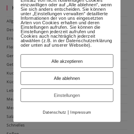
einzuwilligen oder auf „Alle ablehnen“, wenn
Kategorien
Sie sich anders entscheiden. Sie können
unter „Einstellungen verwalten“ detaillierte
Informationen der von uns eingesetzten
Allgemein
Arten von Cookies erhalten und deren
Einstellungen aufrufen. Sie können die
Dessert
Einstellungen jederzeit aufrufen und
Cookies auch nachträglich jederzeit
Ernährung
abwählen (z.B. in der Datenschutzerklärung
oder unten auf unserer Webseite).
Fleisch & Geflügel
Gemüse
Alle akzeptieren
Getränke
Kuchen & Gebäck
Alle ablehnen
Küchenhacks
Lebensmittelkunde
Einstellungen
Mealprep
Menüplanung
|
Datenschutz
Impressum
Salat
Schnelles
Soßen