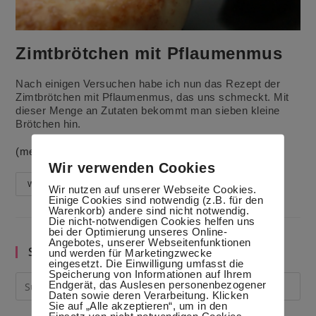
Zimtbrötchen mit Pflaumenmus
Nach einigen Versuchen habe ich nun das Rezept der
Zimtbrötchen mit Pflaumenmus, das uns schmeckt. Mit
dieser Menge an Zutaten bekommt man sieben kleine
Brötchen hin.
(mehr …)
Wir verwenden Cookies
Zimtbrötchen
Weiterlesen
Wir nutzen auf unserer Webseite Cookies.
Mit
Einige Cookies sind notwendig (z.B. für den
Pflaumenmus
Warenkorb) andere sind nicht notwendig.
Die nicht-notwendigen Cookies helfen uns
bei der Optimierung unseres Online-
Angebotes, unserer Webseitenfunktionen
Suche im Blog
und werden für Marketingzwecke
eingesetzt. Die Einwilligung umfasst die
Speicherung von Informationen auf Ihrem
Endgerät, das Auslesen personenbezogener
Daten sowie deren Verarbeitung. Klicken
Sie auf „Alle akzeptieren“, um in den
Einsatz von nicht notwendigen Cookies