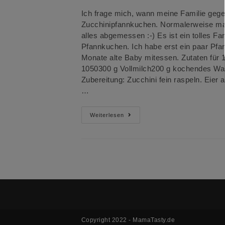
Ich frage mich, wann meine Familie gegen
Zucchinipfannkuchen. Normalerweise mac
alles abgemessen :-) Es ist ein tolles F
Pfannkuchen. Ich habe erst ein paar Pf
Monate alte Baby mitessen. Zutaten für 
1050300 g Vollmilch200 g kochendes Wass
Zubereitung: Zucchini fein raspeln. Eier
…
Zucchinipfannkuchen
Weiterlesen
Copyright 2022 - MamaTasty.de