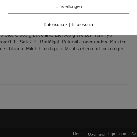
Einstellungen
 Zucchini rebelliert. Heute gibt es wieder
he ich alles nach Augenmaß, aber heute habe ich für dich
amilienessen. Die meisten Kinder mögen alle Arten von
|
Datenschutz
Impressum
annkuchen ohne Salz gebacken, so konnte das fast 10
15 Stück: 500 g Zucchini3 Eier300 g Weizenmehl Typ
er1 TL Salz2 EL Bratölggf. Petersilie oder andere Kräuter
 aufschlagen. Milch hinzufügen. Mehl sieben und hinzufügen.
Home
Impressum
Da
Über mich