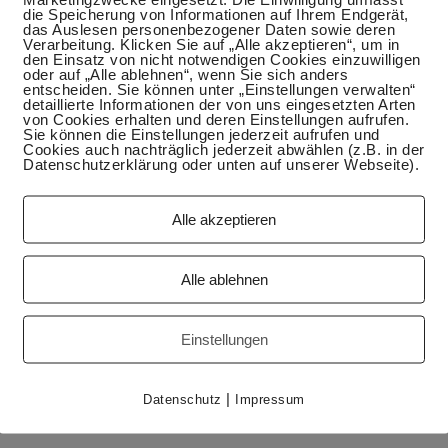
die Speicherung von Informationen auf Ihrem Endgerät,
das Auslesen personenbezogener Daten sowie deren
Verarbeitung. Klicken Sie auf „Alle akzeptieren“, um in
den Einsatz von nicht notwendigen Cookies einzuwilligen
oder auf „Alle ablehnen“, wenn Sie sich anders
entscheiden. Sie können unter „Einstellungen verwalten“
detaillierte Informationen der von uns eingesetzten Arten
von Cookies erhalten und deren Einstellungen aufrufen.
Sie können die Einstellungen jederzeit aufrufen und
Cookies auch nachträglich jederzeit abwählen (z.B. in der
Datenschutzerklärung oder unten auf unserer Webseite).
Alle akzeptieren
mehrere Rezepte dieses veganen Kaviars im Internet
ch einigen Versuchen habe ich das Rezept, das mir am
Alle ablehnen
habe Chia vor ca. 8 Jahren gekauft, als der Hype
e Neues aus, aber seitdem ist es erst die zweite Packung
h keine Verwendung dafür hätte, aber es kommt von weit her
Einstellungen
l. Das Geld gebe ich lieber für andere Sachen
 einen…
|
Datenschutz
Impressum