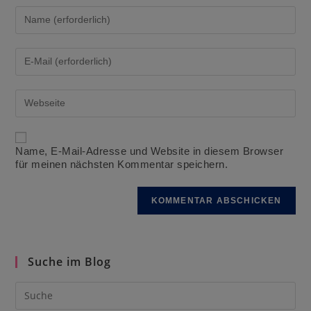
Gib
deinen
Namen
oder
Gib
Benutzernamen
deine
zum
E-
Kommentieren
Mail-
Gib
ein
Adresse
deine
zum
Website-
Kommentieren
URL
ein
ein
Name, E-Mail-Adresse und Website in diesem Browser
(optional)
für meinen nächsten Kommentar speichern.
Suche im Blog