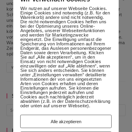
und Genuss in Verona, Bologna und Florenz verbinden
Wir nutzen auf unserer Webseite Cookies.
konnten. Viel wichtiger war aber der Besuch bei meiner
Einige Cookies sind notwendig (z.B. für den
Schwiegerfamilie in Kalabrien. Zum einen haben wir dort
Warenkorb) andere sind nicht notwendig.
unseren Kleinen vorgestellt und zum anderen habe ich
Die nicht-notwendigen Cookies helfen uns
ein paar Rezepte bei der Nonna (Oma) abgucken
bei der Optimierung unseres Online-
Angebotes, unserer Webseitenfunktionen
können.Heute möchte ich Nonnas leckere Paprikasoße
und werden für Marketingzwecke
vorstellen. Sie füllt sie in Gläser ab und pasteurisiert sie.
eingesetzt. Die Einwilligung umfasst die
Was hat das nun mit Zeitmanagement zu tun?Das Thema
Speicherung von Informationen auf Ihrem
Endgerät, das Auslesen personenbezogener
Zeitmanagement in der Küche beschäftigt mich
Daten sowie deren Verarbeitung. Klicken
spätestens seit ich Vollzeithausfrau bin. Langsam…
Sie auf „Alle akzeptieren“, um in den
Einsatz von nicht notwendigen Cookies
einzuwilligen oder auf „Alle ablehnen“, wenn
Nonnas
Weiterlesen
Sie sich anders entscheiden. Sie können
Paprikasoße
unter „Einstellungen verwalten“ detaillierte
Informationen der von uns eingesetzten
Arten von Cookies erhalten und deren
Einstellungen aufrufen. Sie können die
Einstellungen jederzeit aufrufen und
Suche im Blog
Cookies auch nachträglich jederzeit
abwählen (z.B. in der Datenschutzerklärung
oder unten auf unserer Webseite).
Alle akzeptieren
Kategorien