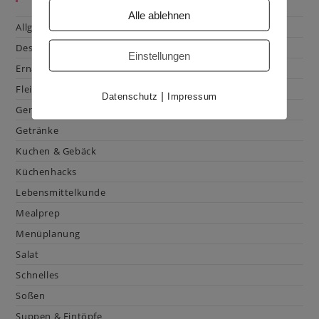
Alle ablehnen
Allgemein
Dessert
Einstellungen
Ernährung
Fleisch & Geflügel
|
Datenschutz
Impressum
Gemüse
Getränke
Kuchen & Gebäck
Küchenhacks
Lebensmittelkunde
Mealprep
Menüplanung
Salat
Schnelles
Soßen
Suppen & Eintöpfe