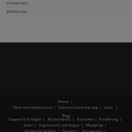
Vorspeisen
Weltküche
Home
Über mich
Impressum
Datenschutzerklärung
Links
Blog
Suppen & Eintöpfe
Küchenhacks
Getränke
Ernährung
Salat
Vegetarisch und Vegan
Mealprep
Kuchen & Gebäck
Dessert
Vorspeisen