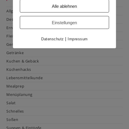
Alle ablehnen
Allgemein
Dessert
Einstellungen
Ernährung
Fleisch & Geflügel
|
Datenschutz
Impressum
Gemüse
Getränke
Kuchen & Gebäck
Küchenhacks
Lebensmittelkunde
Mealprep
Menüplanung
Salat
Schnelles
Soßen
Suppen & Eintöpfe