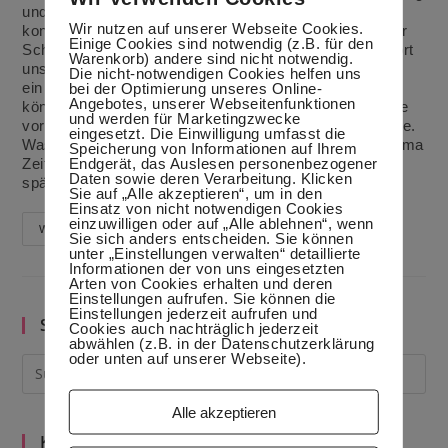
und Genuss in Verona, Bologna und Florenz verbinden
Wir nutzen auf unserer Webseite Cookies.
konnten. Viel wichtiger war aber der Besuch bei meiner
Einige Cookies sind notwendig (z.B. für den
Schwiegerfamilie in Kalabrien. Zum einen haben wir dort
Warenkorb) andere sind nicht notwendig.
unseren Kleinen vorgestellt und zum anderen habe ich
Die nicht-notwendigen Cookies helfen uns
ein paar Rezepte bei der Nonna (Oma) abgucken
bei der Optimierung unseres Online-
Angebotes, unserer Webseitenfunktionen
können.Heute möchte ich Nonnas leckere Paprikasoße
und werden für Marketingzwecke
vorstellen. Sie füllt sie in Gläser ab und pasteurisiert sie.
eingesetzt. Die Einwilligung umfasst die
Was hat das nun mit Zeitmanagement zu tun?Das Thema
Speicherung von Informationen auf Ihrem
Endgerät, das Auslesen personenbezogener
Zeitmanagement in der Küche beschäftigt mich
Daten sowie deren Verarbeitung. Klicken
spätestens seit ich Vollzeithausfrau bin. Langsam…
Sie auf „Alle akzeptieren“, um in den
Einsatz von nicht notwendigen Cookies
einzuwilligen oder auf „Alle ablehnen“, wenn
Nonnas
Weiterlesen
Sie sich anders entscheiden. Sie können
Paprikasoße
unter „Einstellungen verwalten“ detaillierte
Informationen der von uns eingesetzten
Arten von Cookies erhalten und deren
Einstellungen aufrufen. Sie können die
Einstellungen jederzeit aufrufen und
Suche im Blog
Cookies auch nachträglich jederzeit
abwählen (z.B. in der Datenschutzerklärung
oder unten auf unserer Webseite).
Alle akzeptieren
Kategorien