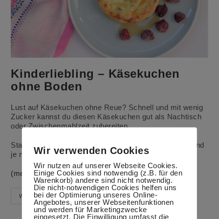
Kinderliebling – Käsekuchen
ohne Boden
Lust auf Käsekuchen ohne Reue? Schnell und mit wenig
Zucker kannst du diesen Käsekuchen gut als Nachtisch
oder Zwischenmahlzeit zubereiten.
Statt Rosinen kannst du auch frisches Obst nehmen und
Wir verwenden Cookies
je nach Sorte komplett auf Zucker verzichten.
Wir nutzen auf unserer Webseite Cookies.
Einige Cookies sind notwendig (z.B. für den
(mehr …)
Warenkorb) andere sind nicht notwendig.
Die nicht-notwendigen Cookies helfen uns
bei der Optimierung unseres Online-
Kinderliebling
Weiterlesen
Angebotes, unserer Webseitenfunktionen
–
und werden für Marketingzwecke
Käsekuchen
eingesetzt. Die Einwilligung umfasst die
Ohne