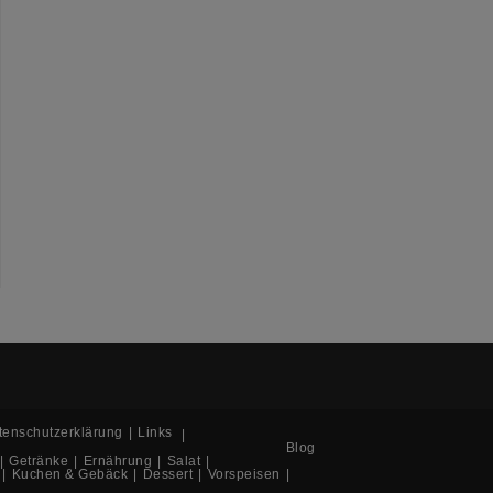
tenschutzerklärung
Links
Blog
Getränke
Ernährung
Salat
Kuchen & Gebäck
Dessert
Vorspeisen