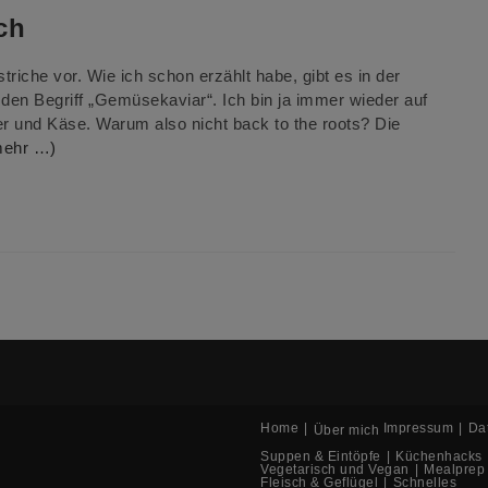
ch
riche vor. Wie ich schon erzählt habe, gibt es in der
den Begriff „Gemüsekaviar“. Ich bin ja immer wieder auf
er und Käse. Warum also nicht back to the roots? Die
mehr …)
Home
Impressum
Da
Über mich
Suppen & Eintöpfe
Küchenhacks
Vegetarisch und Vegan
Mealprep
Fleisch & Geflügel
Schnelles