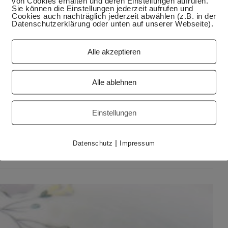
von Cookies erhalten und deren Einstellungen aufrufen.
Sie können die Einstellungen jederzeit aufrufen und
Cookies auch nachträglich jederzeit abwählen (z.B. in der
Datenschutzerklärung oder unten auf unserer Webseite).
ß und klein
Alle akzeptieren
rzhaftes, aber es soll auch nicht zu schwer sein. Da ist
ttigend und gesund.
Alle ablehnen
st und dann braucht die Zubereitung schon etwas länger.
ft und den Kohl kurz mariniert.
Einstellungen
|
Datenschutz
Impressum