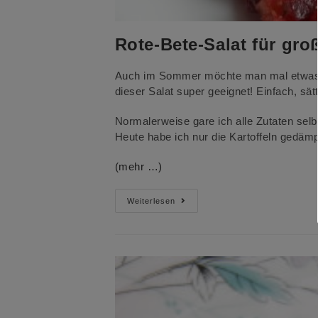
Rote-Bete-Salat für gro
Auch im Sommer möchte man mal etwas He
dieser Salat super geeignet! Einfach, sä
Normalerweise gare ich alle Zutaten selb
Heute habe ich nur die Kartoffeln gedämp
(mehr …)
Rote-
Weiterlesen
Bete-
Salat
Für
Groß
Und
Klein