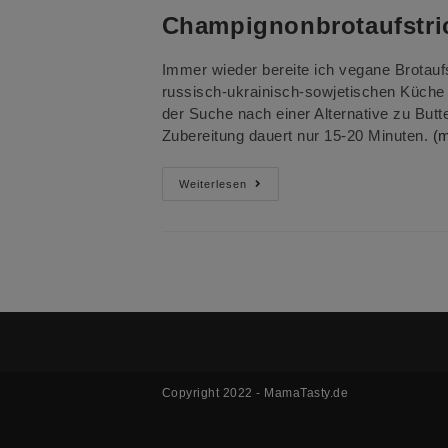
Champignonbrotaufstri
Immer wieder bereite ich vegane Brotaufst
russisch-ukrainisch-sowjetischen Küche 
der Suche nach einer Alternative zu Butt
Zubereitung dauert nur 15-20 Minuten.
(
Champignonbrotaufstrich
Weiterlesen
Copyright 2022 - MamaTasty.de