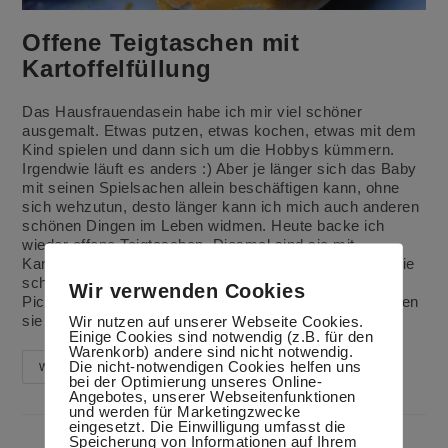
Offene Teigtaschen mit
Kartoffelfüllung
Das Hausfrauendasein habe ich mir viel schöner
ausgemalt. Etwas putzen, etwas kochen, etwas mit dem
Kind spielen und dann sich um die Hobbys kümmern.
Irgendwie läuft es anders :) Aber je länger sich das Baby
mit seinen Spielsachen allein beschäftigen kann, ohne
sich wehzutun, desto länger kann ich mich auch anderen
schönen Dingen im Leben widmen. Heute backe ich
wieder offene Teigtaschen. Diesmal sind sie mit
Kartoffeln gefüllt. Bis auf die Gehzeit des Teiges sind sie
schnell gemacht. Für die hoffentlich bald kommende
Wir verwenden Cookies
Picknickzeit genau das Richtige. Mit Salat ergänzt bilden
sie auch eine gute Mahlzeit. Auch…
Wir nutzen auf unserer Webseite Cookies.
Einige Cookies sind notwendig (z.B. für den
Warenkorb) andere sind nicht notwendig.
Die nicht-notwendigen Cookies helfen uns
Offene
Weiterlesen
bei der Optimierung unseres Online-
Teigtaschen
Mit
Angebotes, unserer Webseitenfunktionen
Kartoffelfüllung
und werden für Marketingzwecke
eingesetzt. Die Einwilligung umfasst die
Speicherung von Informationen auf Ihrem