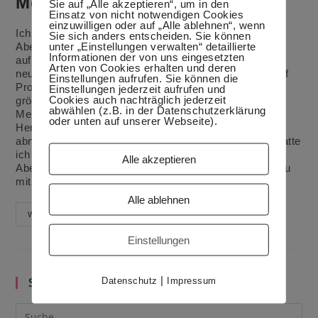
Menüplanung lösen
Sie auf „Alle akzeptieren“, um in den
Einsatz von nicht notwendigen Cookies
einzuwilligen oder auf „Alle ablehnen“, wenn
Ich habe schon immer gern gekocht und meistens gut.
Sie sich anders entscheiden. Sie können
unter „Einstellungen verwalten“ detaillierte
Aber wie wohl die meisten von uns, bin ich irgendwann
Informationen der von uns eingesetzten
auf Probleme gestoßen. Und im Laufe der Zeit kamen
Arten von Cookies erhalten und deren
neue Herausforderungen in der Küche dazu. Diese fünf
Einstellungen aufrufen. Sie können die
Probleme in der Küchenorganisation waren wohl die
Einstellungen jederzeit aufrufen und
Cookies auch nachträglich jederzeit
größten und ich konnte sie alle auf einen Schlag mit
abwählen (z.B. in der Datenschutzerklärung
Menüplanung lösen. Gesund kochen Die erste
oder unten auf unserer Webseite).
Herausforderung kam als junge Frau, als ich etwas
abnehmen wollte. Mit Studium, Arbeit und Ausgehen hatte
ich nicht immer die Zeit etwas Gesundes zu kochen.
Alle akzeptieren
Aber es klappt, wenn du im Voraus planst. So kaufst du
mit klarem…
Alle ablehnen
Diese
Weiterlesen
5
Probleme
Einstellungen
Kann
Menüplanung
Lösen
|
Suche im Blog
Datenschutz
Impressum