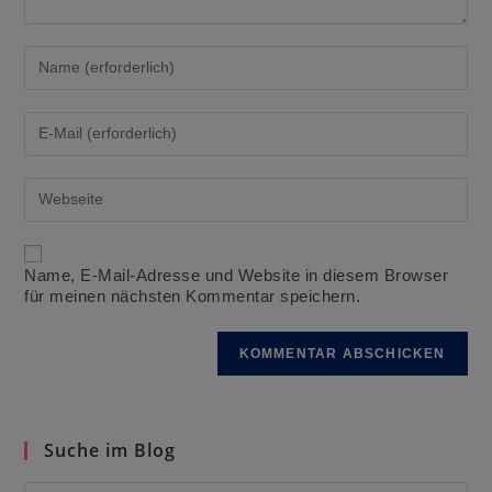
Gib
deinen
Namen
oder
Gib
Benutzernamen
deine
zum
E-
Kommentieren
Mail-
Gib
ein
Adresse
deine
zum
Website-
Kommentieren
URL
ein
ein
Name, E-Mail-Adresse und Website in diesem Browser
(optional)
für meinen nächsten Kommentar speichern.
Suche im Blog