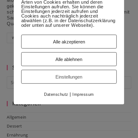
Möglichkeiten, daher habe ich eine Füllung aus
Arten von Cookies erhalten und deren
gekochten Eiern, Schnittlauch und Dill gemacht. Sie
Einstellungen aufrufen. Sie können die
Einstellungen jederzeit aufrufen und
schmecken mir aber auch gut mit Mangold oder auch mit
Cookies auch nachträglich jederzeit
Sauerampfer. Nach dem Backen schmeckt man den
abwählen (z.B. in der Datenschutzerklärung
Quark im Teig nicht.
(mehr …)
oder unten auf unserer Webseite).
Teigtaschen
Weiterlesen
Alle akzeptieren
Mit
Quarkteig
Alle ablehnen
Suche im Blog
Einstellungen
|
Datenschutz
Impressum
Kategorien
Allgemein
Dessert
Ernährung