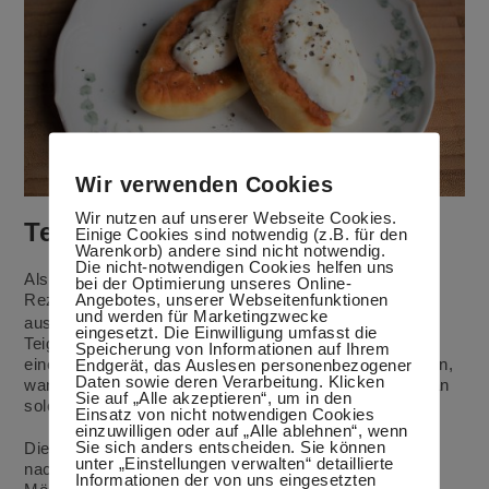
Wir verwenden Cookies
Wir nutzen auf unserer Webseite Cookies.
Teigtaschen mit Quarkteig
Einige Cookies sind notwendig (z.B. für den
Warenkorb) andere sind nicht notwendig.
Die nicht-notwendigen Cookies helfen uns
Als bekennende Quarkliebhaberin habe ich wieder ein
bei der Optimierung unseres Online-
Angebotes, unserer Webseitenfunktionen
Rezept mit Quark
Ich wollte es schon lange mal
und werden für Marketingzwecke
ausprobieren und es hat geklappt. Gefüllte, deftige
eingesetzt. Die Einwilligung umfasst die
Teigtaschen sind eigentlich nicht unbedingt etwas für
Speicherung von Informationen auf Ihrem
einen heißen Sommertag, aber da man nie wissen kann,
Endgerät, das Auslesen personenbezogener
Daten sowie deren Verarbeitung. Klicken
wann es wieder kälter und regnerischer wird, sollte man
Sie auf „Alle akzeptieren“, um in den
solche Rezepte auch im Sommer parat haben.
Einsatz von nicht notwendigen Cookies
einzuwilligen oder auf „Alle ablehnen“, wenn
Sie sich anders entscheiden. Sie können
Die Füllung kann man natürlich verändern. Wir haben
unter „Einstellungen verwalten“ detaillierte
nach dem langen Wochenende außer Haus nicht viele
Informationen der von uns eingesetzten