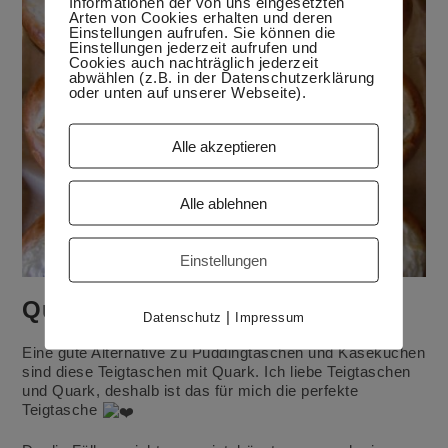
Informationen der von uns eingesetzten
Arten von Cookies erhalten und deren
Einstellungen aufrufen. Sie können die
Einstellungen jederzeit aufrufen und
Cookies auch nachträglich jederzeit
abwählen (z.B. in der Datenschutzerklärung
oder unten auf unserer Webseite).
Alle akzeptieren
Alle ablehnen
Einstellungen
Quarktaschen
|
Datenschutz
Impressum
Eine gute Alternative zu Puddingtaschen und Käsekuchen
sind diese Teigtaschen mit Quark. Ich liebe Teigtaschen
und Quark, deshalb ist das für mich die perfekte
Teigtasche