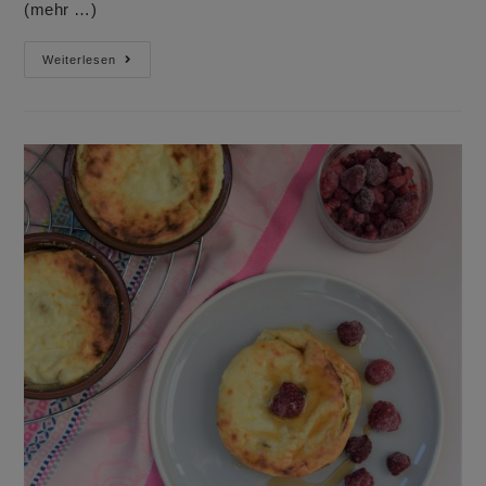
(mehr …)
Quarkauflauf
Weiterlesen
Mit
Nudeln
Und
Blätterteighaube