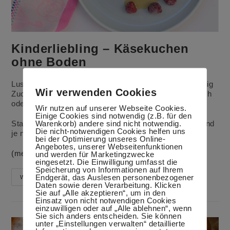
Kinderliebling – Käsekuchen
ohne Boden
Lust auf Käsekuchen ohne Reue? Schnell und mit wenig
Wir verwenden Cookies
Zucker kannst du diesen Käsekuchen gut als Nachtisch
oder Zwischenmahlzeit zubereiten.
Wir nutzen auf unserer Webseite Cookies.
Einige Cookies sind notwendig (z.B. für den
Warenkorb) andere sind nicht notwendig.
Statt Rosinen kannst du auch frisches Obst nehmen und
Die nicht-notwendigen Cookies helfen uns
je nach Sorte komplett auf Zucker verzichten.
bei der Optimierung unseres Online-
Angebotes, unserer Webseitenfunktionen
(mehr …)
und werden für Marketingzwecke
eingesetzt. Die Einwilligung umfasst die
Speicherung von Informationen auf Ihrem
Endgerät, das Auslesen personenbezogener
Kinderliebling
Weiterlesen
–
Daten sowie deren Verarbeitung. Klicken
Käsekuchen
Sie auf „Alle akzeptieren“, um in den
Ohne
Einsatz von nicht notwendigen Cookies
Boden
einzuwilligen oder auf „Alle ablehnen“, wenn
Sie sich anders entscheiden. Sie können
unter „Einstellungen verwalten“ detaillierte