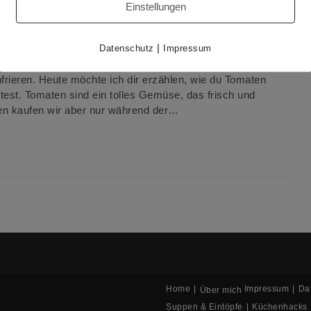
Einstellungen
d vorwiegend regional. Ich habe ganze fünf Gründe dafür.
intönig. Zum Glück lässt sich viel Gemüse einmachen oder
|
Datenschutz
Impressum
nk zusätzlich zu den Gefrierfächern im Kühlschrank, so
en und selbstgemachtes Essen einfrieren, sondern auch ein
rieren. Heute möchte ich dir erzählen, wie du Tomaten
ltest. Tomaten sind ein tolles Gemüse, das frisch und
en kaufen wir aber nur während der…
Home
Impressum
Da
Über mich
Suppen & Eintöpfe
Küchenhacks