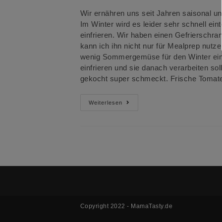
Wir ernähren uns seit Jahren saisonal un
Im Winter wird es leider sehr schnell e
einfrieren. Wir haben einen Gefrierschra
kann ich ihn nicht nur für Mealprep nutz
wenig Sommergemüse für den Winter einf
einfrieren und sie danach verarbeiten sol
gekocht super schmeckt. Frische Tomat
Warum
Weiterlesen
Du
Tomaten
Im
Sommer
Einfrieren
Solltest
Copyright 2022 - MamaTasty.de