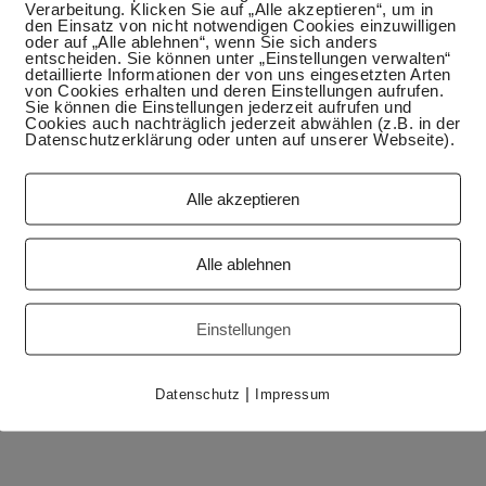
Verarbeitung. Klicken Sie auf „Alle akzeptieren“, um in
den Einsatz von nicht notwendigen Cookies einzuwilligen
oder auf „Alle ablehnen“, wenn Sie sich anders
entscheiden. Sie können unter „Einstellungen verwalten“
detaillierte Informationen der von uns eingesetzten Arten
von Cookies erhalten und deren Einstellungen aufrufen.
Sie können die Einstellungen jederzeit aufrufen und
Cookies auch nachträglich jederzeit abwählen (z.B. in der
ale Ernährung
Datenschutzerklärung oder unten auf unserer Webseite).
sunde Ernährung, aber was ist das? Es gibt sehr viele
Alle akzeptieren
u wissen. Die meisten "Gurus" sind sich dennoch einig,
ein wichtiger Aspekt gesunder Ernährung ist. Ich plane
der bewaffnet. Achtest du auch auf Saisonalität? Meine
Alle ablehnen
: Umweltschutz Saisonales Obst und Gemüse braucht
undheit und für die Umwelt ist. Saisonal ist eng mit
ensmitteln es keine langen Transportwege und auch…
Einstellungen
|
Datenschutz
Impressum