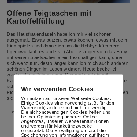
Offene Teigtaschen mit
Kartoffelfüllung
Das Hausfrauendasein habe ich mir viel schöner
ausgemalt. Etwas putzen, etwas kochen, etwas mit dem
Kind spielen und dann sich um die Hobbys kümmern.
Irgendwie läuft es anders :) Aber je länger sich das Baby
mit seinen Spielsachen allein beschäftigen kann, ohne
sich wehzutun, desto länger kann ich mich auch anderen
schönen Dingen im Leben widmen. Heute backe ich
wieder offene Teigtaschen. Diesmal sind sie mit
Kartoffeln gefüllt. Bis auf die Gehzeit des Teiges sind sie
schnell gemacht. Für die hoffentlich bald kommende
Wir verwenden Cookies
Picknickzeit genau das Richtige. Mit Salat ergänzt bilden
sie auch eine gute Mahlzeit. Auch…
Wir nutzen auf unserer Webseite Cookies.
Einige Cookies sind notwendig (z.B. für den
Warenkorb) andere sind nicht notwendig.
Die nicht-notwendigen Cookies helfen uns
Offene
Weiterlesen
bei der Optimierung unseres Online-
Teigtaschen
Mit
Angebotes, unserer Webseitenfunktionen
Kartoffelfüllung
und werden für Marketingzwecke
eingesetzt. Die Einwilligung umfasst die
Speicherung von Informationen auf Ihrem