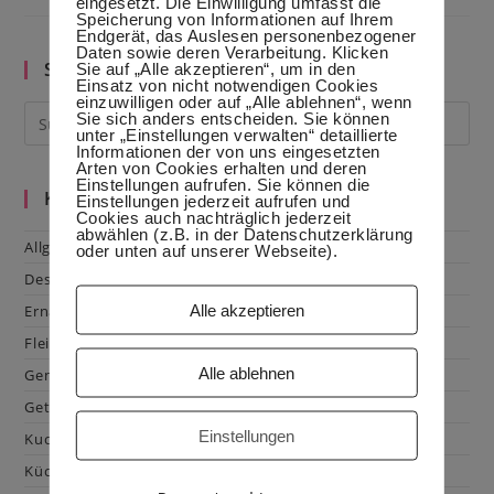
eingesetzt. Die Einwilligung umfasst die
Gemacht
Speicherung von Informationen auf Ihrem
Oder
Endgerät, das Auslesen personenbezogener
Wie
Daten sowie deren Verarbeitung. Klicken
Deine
Suche im Blog
Sie auf „Alle akzeptieren“, um in den
Vorsätze
Einsatz von nicht notwendigen Cookies
Dieses
einzuwilligen oder auf „Alle ablehnen“, wenn
Jahr
Sie sich anders entscheiden. Sie können
Lauten
unter „Einstellungen verwalten“ detaillierte
Könnten
Informationen der von uns eingesetzten
Arten von Cookies erhalten und deren
Einstellungen aufrufen. Sie können die
Kategorien
Einstellungen jederzeit aufrufen und
Cookies auch nachträglich jederzeit
abwählen (z.B. in der Datenschutzerklärung
Allgemein
oder unten auf unserer Webseite).
Dessert
Alle akzeptieren
Ernährung
Fleisch & Geflügel
Alle ablehnen
Gemüse
Getränke
Einstellungen
Kuchen & Gebäck
Küchenhacks