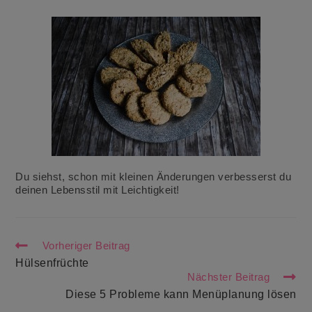
Du siehst, schon mit kleinen Änderungen verbesserst du
deinen Lebensstil mit Leichtigkeit!
Weitere
Vorheriger Beitrag
Artikel
Hülsenfrüchte
ansehen
Nächster Beitrag
Diese 5 Probleme kann Menüplanung lösen